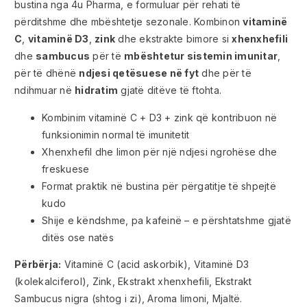
bustina nga 4u Pharma, e formuluar për rehati të
përditshme dhe mbështetje sezonale. Kombinon
vitaminë
C
,
vitaminë D3
,
zink
dhe ekstrakte bimore si
xhenxhefili
dhe
sambucus
për të
mbështetur sistemin imunitar
,
për të dhënë
ndjesi qetësuese në fyt
dhe për të
ndihmuar në
hidratim
gjatë ditëve të ftohta.
Kombinim vitaminë C + D3 + zink që kontribuon në
funksionimin normal të imunitetit
Xhenxhefil dhe limon për një ndjesi ngrohëse dhe
freskuese
Format praktik në bustina për përgatitje të shpejtë
kudo
Shije e këndshme, pa kafeinë – e përshtatshme gjatë
ditës ose natës
Përbërja:
Vitaminë C (acid askorbik), Vitaminë D3
(kolekalciferol), Zink, Ekstrakt xhenxhefili, Ekstrakt
Sambucus nigra (shtog i zi), Aroma limoni, Mjaltë.