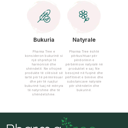
Bukuria
Natyrale
Pharma Tree e
Pharma Tree është
konsideron bukurinë si
përkushtuar për
një shprehje të
përdorimin e
harmonisë dhe
përbërësve natyralë në
shëndetit. Ne ofrojmë
produktet e saj. Ne
produkte të cilësisë së
besojmë në fuqinë dhe
lartë për të përmirësuar
përfitimet e bimëve dhe
dhe për të ruajtur
substancave natyrale
bukurinë tuaj në mënyra
për shëndetin dhe
të natyrshme dhe të
bukurinë.
shëndetshme.