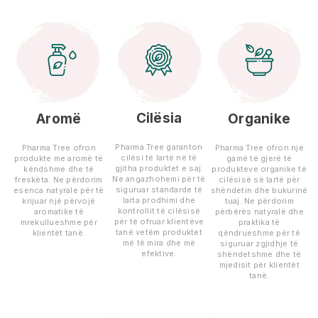
Cilësia
Aromë
Organike
Pharma Tree garanton
Pharma Tree ofron
Pharma Tree ofron një
cilësi të lartë në të
produkte me aromë të
gamë të gjerë të
gjitha produktet e saj.
këndshme dhe të
produkteve organike të
Ne angazhohemi për të
freskëta. Ne përdorim
cilësisë së lartë për
siguruar standarde të
esenca natyrale për të
shëndetin dhe bukurinë
larta prodhimi dhe
krijuar një përvojë
tuaj. Ne përdorim
kontrollit të cilësisë
aromatike të
përbërës natyralë dhe
për të ofruar klientëve
mrekullueshme për
praktika të
tanë vetëm produktet
klientët tanë.
qëndrueshme për të
më të mira dhe më
siguruar zgjidhje të
efektive.
shëndetshme dhe të
mjedisit për klientët
tanë.