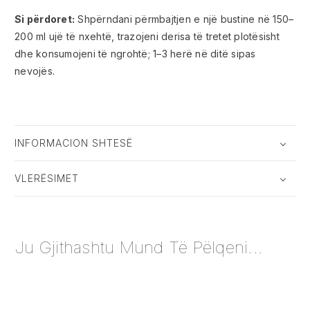
Si përdoret:
Shpërndani përmbajtjen e një bustine në 150–
200 ml ujë të nxehtë, trazojeni derisa të tretet plotësisht
dhe konsumojeni të ngrohtë; 1–3 herë në ditë sipas
nevojës.
INFORMACION SHTESË
VLERËSIMET
Ju Gjithashtu Mund Të Pëlqeni...