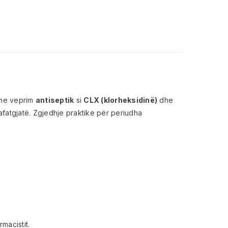
s me veprim
antiseptik
si
CLX (klorheksidinë)
dhe
afatgjatë. Zgjedhje praktike për periudha
macistit.