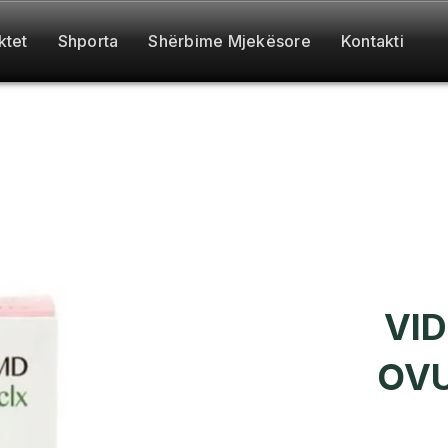
ktet
Shporta
Shërbime Mjekësore
Kontakti
VI
OVU