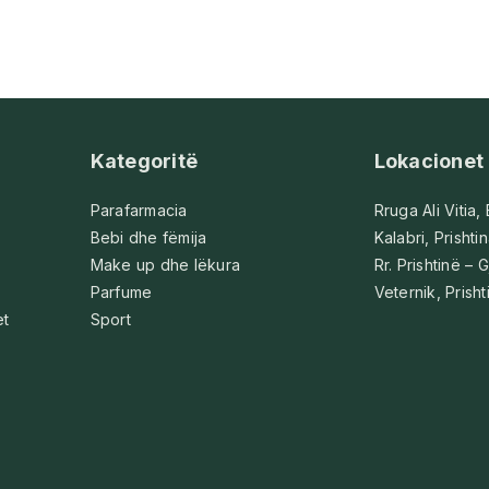
Kategoritë
Lokacionet
Parafarmacia
Rruga Ali Vitia,
Bebi dhe fëmija
Kalabri, Prishti
Make up dhe lëkura
Rr. Prishtinë – G
Parfume
Veternik, Prisht
et
Sport