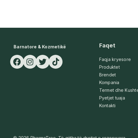
Faqet
Barnatore & Kozmetikë
Faqja kryesore
Produktet
Brendet
Kompania
Termet dhe Kusht
Pyetjet tuaja
Kontakti
© 2026 PharmaTree. Të gjitha të drejtat e rezervuara.