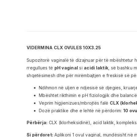
VIDERMINA CLX OVULES 10X3.25
Supozitorë vaginalë të dizajnuar për të mbështetur 
rregullues të
pH vaginal
si
acidi laktik
, së bashku 
shqetësimesh dhe për mirëmbajtjen e freskisë së pë
Ndihmon në uljen e ndjesisë së djegies, krua
Mbështet rikthimin e pH fiziologjik dhe balancë
Veprim higjienizues/mbrojtës falë
CLX (klorhe
Dozë praktike dhe e lehtë në përdorim:
10 ovu
Përbërja:
CLX (klorheksidinë), acid laktik, kompleks
Si përdoret:
Aplikoni 1 ovul vaginal, mundësisht në m