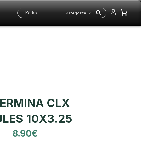
Kategoritë
DERMINA CLX
LES 10X3.25
8.90
€