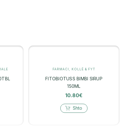
RALE
FARMACI
,
KOLLË & FYT
0TBL
FITOBIOTUSS BIMBI SIRUP
150ML
10.80
€
Shto