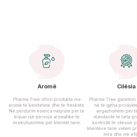
Aromë
Cilësia
Pharma Tree ofron produkte me
Pharma Tree garanton ci
aromë të këndshme dhe të freskëta.
në të gjitha produkte
Ne përdorim esenca natyrale për të
angazhohemi për të
krijuar një përvojë aromatike të
standarde të larta p
mrekullueshme për klientët tanë.
kontrollit të cilësisë 
klientëve tanë vetëm p
mira dhe më efe