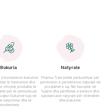
Bukuria
Natyrale
 e konsideron bukurinë
Pharma Tree është përkushtuar për
rehje të harmonisë dhe
përdorimin e përbërësve natyralë në
Ne ofrojmë produkte të
produktet e saj. Ne besojmë në
lartë për të përmirësuar
fuqinë dhe përfitimet e bimëve dhe
uajtur bukurinë tuaj në
substancave natyrale për shëndetin
ë natyrshme dhe të
dhe bukurinë.
hëndetshme.