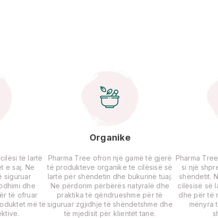
Organike
lësi të lartë
Pharma Tree ofron një gamë të gjerë
Pharma Tree
t e saj. Ne
të produkteve organike të cilësisë së
si një shp
 siguruar
lartë për shëndetin dhe bukurinë tuaj.
shëndetit. 
rodhimi dhe
Ne përdorim përbërës natyralë dhe
cilësisë së 
për të ofruar
praktika të qëndrueshme për të
dhe për të r
roduktet më të
siguruar zgjidhje të shëndetshme dhe
mënyra t
ktive.
të mjedisit për klientët tanë.
s