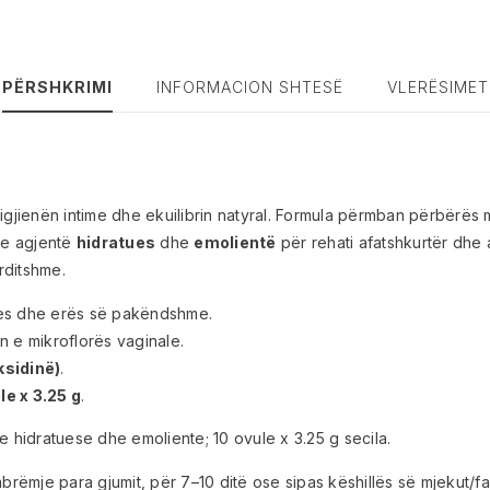
PËRSHKRIMI
INFORMACION SHTESË
VLERËSIMET
higjienën intime dhe ekuilibrin natyral. Formula përmban përbërë
me agjentë
hidratues
dhe
emolientë
për rehati afatshkurtër dhe 
rditshme.
rjes dhe erës së pakëndshme.
n e mikroflorës vaginale.
ksidinë)
.
le x 3.25 g
.
e hidratuese dhe emoliente; 10 ovule x 3.25 g secila.
brëmje para gjumit, për 7–10 ditë ose sipas këshillës së mjekut/far