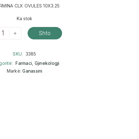
RMINA CLX OVULES 10X3.25
Ka stok
+
Shto
SKU:
3385
goritë:
Farmaci
,
Gjinekologji
Markë:
Ganassini