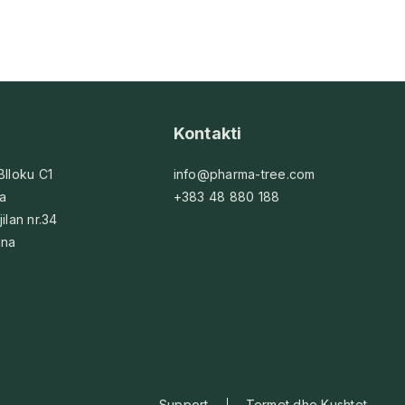
Kontakti
 Blloku C1
info@pharma-tree.com
na
+383 48 880 188
jilan nr.34
ina
Support
Termet dhe Kushtet