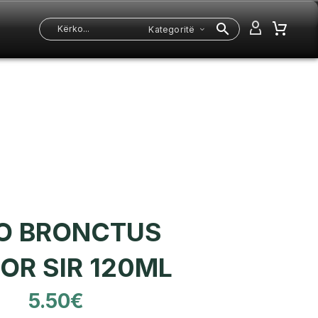
Kategoritë
O BRONCTUS
OR SIR 120ML
5.50
€