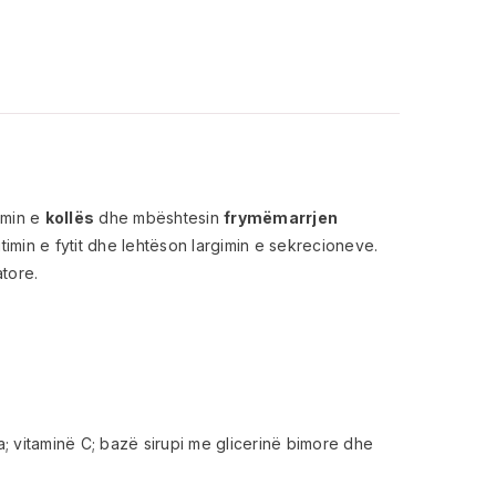
imin e
kollës
dhe mbështesin
frymëmarrjen
itimin e fytit dhe lehtëson largimin e sekrecioneve.
atore.
a; vitaminë C; bazë sirupi me glicerinë bimore dhe