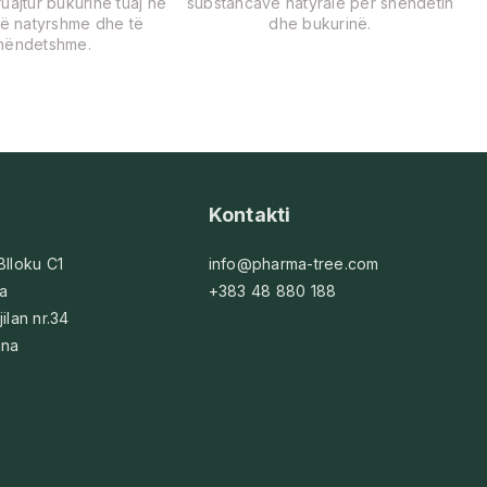
uajtur bukurinë tuaj në
substancave natyrale për shëndetin
ë natyrshme dhe të
dhe bukurinë.
hëndetshme.
Kontakti
 Blloku C1
info@pharma-tree.com
na
+383 48 880 188
jilan nr.34
ina