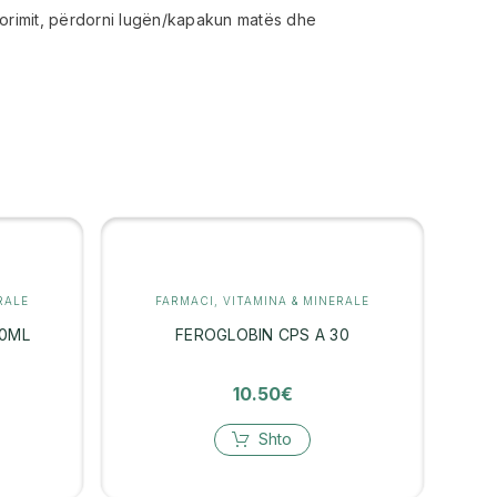
rdorimit, përdorni lugën/kapakun matës dhe
RALE
FARMACI
,
VITAMINA & MINERALE
50ML
FEROGLOBIN CPS A 30
10.50
€
Shto