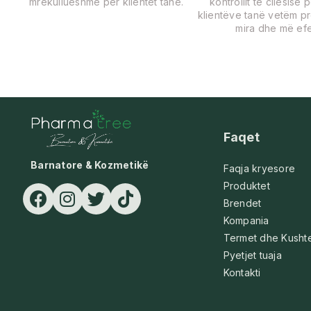
mrekullueshme për klientët tanë.
kontrollit të cilësisë 
klientëve tanë vetëm p
mira dhe më efe
Faqet
Barnatore & Kozmetikë
Faqja kryesore
Produktet
Brendet
Kompania
Termet dhe Kusht
Pyetjet tuaja
Kontakti