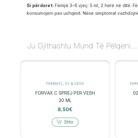
Si përdoret:
Fëmijë 3–6 vjeç: 5 ml, 2 herë në ditë. 
konsumojeni pas ushqimit. Nëse simptomat vazhdojnë,
Ju Gjithashtu Mund Të Pëlqeni...
FARMACI
,
SY & VESH
FAR
FORVAX C SPREJ PER VESH
0
20 ML
8.50
€
Shto