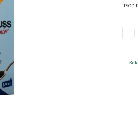
PICO 
-
Kat