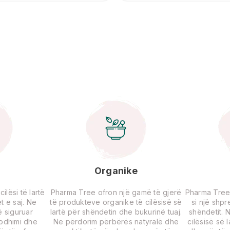
Organike
lësi të lartë
Pharma Tree ofron një gamë të gjerë
Pharma Tree
t e saj. Ne
të produkteve organike të cilësisë së
si një shp
 siguruar
lartë për shëndetin dhe bukurinë tuaj.
shëndetit. 
rodhimi dhe
Ne përdorim përbërës natyralë dhe
cilësisë së 