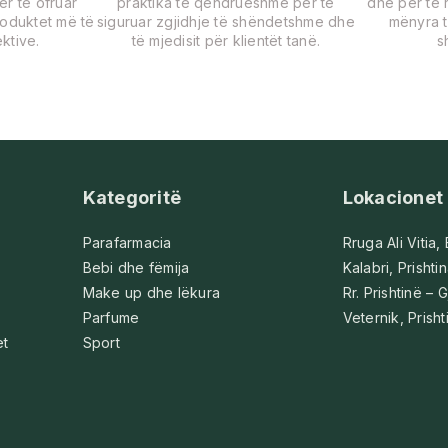
për të ofruar
praktika të qëndrueshme për të
dhe për të r
roduktet më të
siguruar zgjidhje të shëndetshme dhe
mënyra t
ktive.
të mjedisit për klientët tanë.
s
Kategoritë
Lokacionet
Parafarmacia
Rruga Ali Vitia,
Bebi dhe fëmija
Kalabri, Prishti
Make up dhe lëkura
Rr. Prishtinë – G
Parfume
Veternik, Prisht
et
Sport