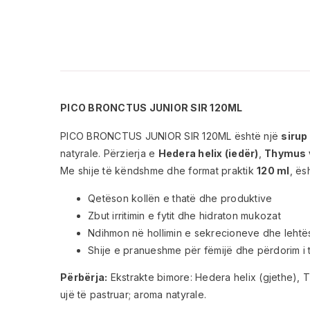
PICO BRONCTUS JUNIOR SIR 120ML
PICO BRONCTUS JUNIOR SIR 120ML është një
sirup
natyrale. Përzierja e
Hedera helix (iedër)
,
Thymus v
Me shije të këndshme dhe format praktik
120 ml
, ës
Qetëson kollën e thatë dhe produktive
Zbut irritimin e fytit dhe hidraton mukozat
Ndihmon në hollimin e sekrecioneve dhe lehtës
Shije e pranueshme për fëmijë dhe përdorim i 
Përbërja:
Ekstrakte bimore: Hedera helix (gjethe), T
ujë të pastruar; aroma natyrale.