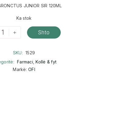
BRONCTUS JUNIOR SIR 120ML
Ka stok
+
Shto
SKU:
1529
egoritë:
Farmaci
,
Kollë & fyt
Markë:
OFI