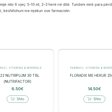
Fëmijë mbi 6 vjeç: 5–10 ml, 2–3 herë në ditë. Tundeni mirë para pë
 këshillohuni me mjekun ose farmacistin.
MACI
,
VITAMINA & MINERALE
FARMACI
,
VITAMINA & MINE
222 NUTRIPLUM 30 TBL
FLORADIX ME HEKUR 2
(NUTRIFACTOR)
6.50
€
14.50
€
Shto
Shto