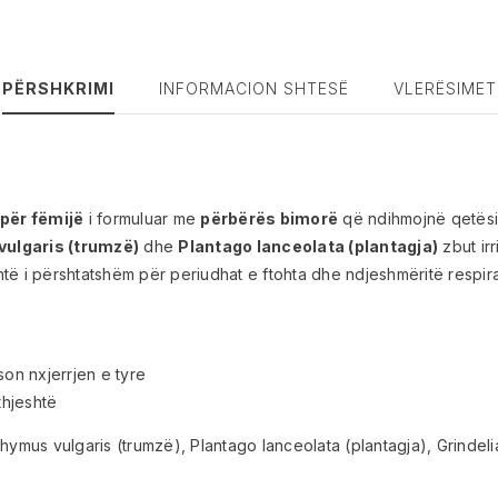
PËRSHKRIMI
INFORMACION SHTESË
VLERËSIMET
 për fëmijë
i formuluar me
përbërës bimorë
që ndihmojnë qetës
ulgaris (trumzë)
dhe
Plantago lanceolata (plantagja)
zbut irr
htë i përshtatshëm për periudhat e ftohta dhe ndjeshmëritë respir
on nxjerrjen e tyre
thjeshtë
hymus vulgaris (trumzë), Plantago lanceolata (plantagja), Grindeli