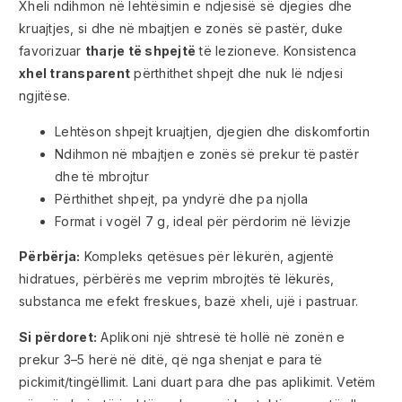
Xheli ndihmon në lehtësimin e ndjesisë së djegies dhe
kruajtjes, si dhe në mbajtjen e zonës së pastër, duke
favorizuar
tharje të shpejtë
të lezioneve. Konsistenca
xhel transparent
përthithet shpejt dhe nuk lë ndjesi
ngjitëse.
Lehtëson shpejt kruajtjen, djegien dhe diskomfortin
Ndihmon në mbajtjen e zonës së prekur të pastër
dhe të mbrojtur
Përthithet shpejt, pa yndyrë dhe pa njolla
Format i vogël 7 g, ideal për përdorim në lëvizje
Përbërja:
Kompleks qetësues për lëkurën, agjentë
hidratues, përbërës me veprim mbrojtës të lëkurës,
substanca me efekt freskues, bazë xheli, ujë i pastruar.
Si përdoret:
Aplikoni një shtresë të hollë në zonën e
prekur 3–5 herë në ditë, që nga shenjat e para të
pickimit/tingëllimit. Lani duart para dhe pas aplikimit. Vetëm