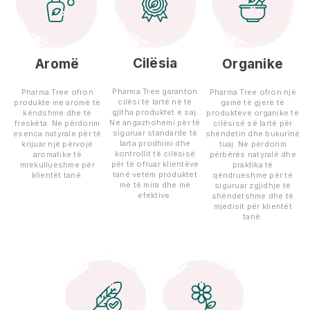
Cilësia
Aromë
Organike
Pharma Tree garanton
Pharma Tree ofron
Pharma Tree ofron një
cilësi të lartë në të
produkte me aromë të
gamë të gjerë të
gjitha produktet e saj.
këndshme dhe të
produkteve organike të
Ne angazhohemi për të
freskëta. Ne përdorim
cilësisë së lartë për
siguruar standarde të
esenca natyrale për të
shëndetin dhe bukurinë
larta prodhimi dhe
krijuar një përvojë
tuaj. Ne përdorim
kontrollit të cilësisë
aromatike të
përbërës natyralë dhe
për të ofruar klientëve
mrekullueshme për
praktika të
tanë vetëm produktet
klientët tanë.
qëndrueshme për të
më të mira dhe më
siguruar zgjidhje të
efektive.
shëndetshme dhe të
mjedisit për klientët
tanë.