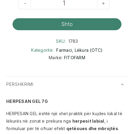
-
+
Shto
SKU:
1783
Kategoritë:
Farmaci
,
Lëkura (OTC)
Markë:
FITOFARM
PËRSHKRIMI
HERPESAN GEL 7G
HERPESAN GEL është një xhel praktik për kujdes lokal të
lëkurës në zonat e prekura nga
herpesit labial
, i
formuluar për të ofruar efekt
qetësues dhe mbrojtës
.