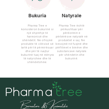
Bukuria
Natyrale
Pharma Tree e
Pharma Tree është
konsideron bukurinë si
përkushtuar për
një shprehje të
përdorimin e
harmonisë dhe
përbërësve natyralë në
shëndetit. Ne ofrojmë
produktet e saj. Ne
produkte të cilësisë së
besojmë në fuqinë dhe
lartë për të përmirësuar
përfitimet e bimëve dhe
dhe për të ruajtur
substancave natyrale
bukurinë tuaj në mënyra
për shëndetin dhe
të natyrshme dhe të
bukurinë.
shëndetshme.