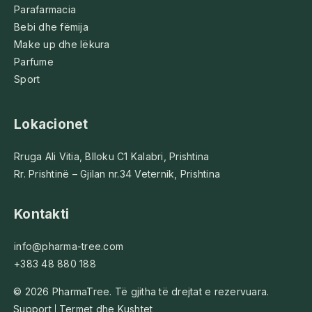
Parafarmacia
Bebi dhe fëmija
Make up dhe lëkura
Parfume
Sport
Lokacionet
Rruga Ali Vitia, Blloku C1 Kalabri, Prishtina
Rr. Prishtinë – Gjilan nr.34 Veternik, Prishtina
Kontakti
info@pharma-tree.com
+383 48 880 188
© 2026 PharmaTree. Të gjitha të drejtat e rezervuara.
Support
Termet dhe Kushtet