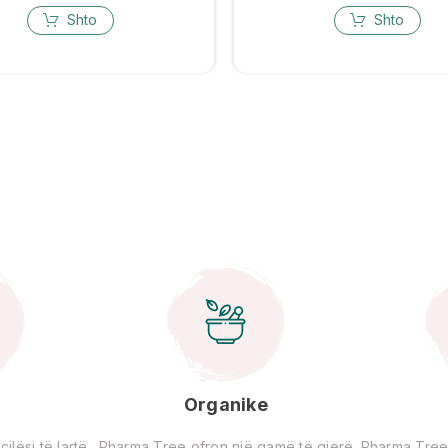
Shto
Shto
Organike
lësi të lartë
Pharma Tree ofron një gamë të gjerë
Pharma Tree