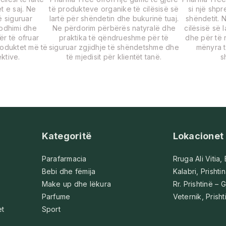
t e saj. Ne
të produkteve organike të cilësisë së
si një shp
 siguruar
lartë për shëndetin dhe bukurinë tuaj.
shëndetit. 
rodhimi dhe
Ne përdorim përbërës natyralë dhe
cilësisë së 
për të ofruar
praktika të qëndrueshme për të
dhe për të r
roduktet më të
siguruar zgjidhje të shëndetshme dhe
mënyra t
ktive.
të mjedisit për klientët tanë.
s
Kategoritë
Lokacionet
Parafarmacia
Rruga Ali Vitia,
Bebi dhe fëmija
Kalabri, Prishti
Make up dhe lëkura
Rr. Prishtinë – G
Parfume
Veternik, Prisht
et
Sport