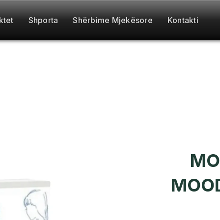
ktet
Shporta
Shërbime Mjekësore
Kontakti
MO
MOOD