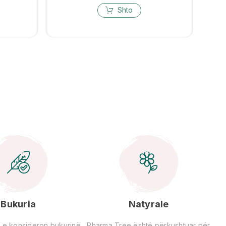
Shto
Bukuria
Natyrale
 e konsideron bukurinë
Pharma Tree është përkushtuar për