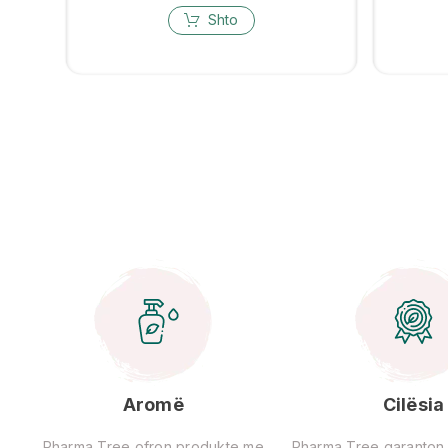
Shto
Aromë
Cilësia
Pharma Tree ofron produkte me
Pharma Tree garanton ci