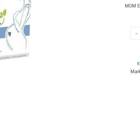
MOM E
-
K
Mar