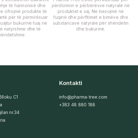
rehje të harmonisë dhe
përdorimin e përbërësve natyralë në
Ne ofrojmë produkte të
produktet e saj. Ne besojmë në
lartë për të përmirësuar
fuqinë dhe përfitimet e bimëve dhe
uajtur bukurinë tuaj në
substancave natyrale për shëndetin
ë natyrshme dhe të
dhe bukurinë.
hëndetshme.
Kontakti
 Blloku C1
info@pharma-tree.com
na
+383 48 880 188
jilan nr.34
ina