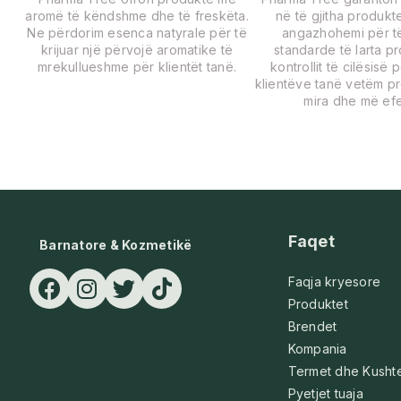
aromë të këndshme dhe të freskëta.
në të gjitha produkte
Ne përdorim esenca natyrale për të
angazhohemi për të
krijuar një përvojë aromatike të
standarde të larta p
mrekullueshme për klientët tanë.
kontrollit të cilësisë 
klientëve tanë vetëm p
mira dhe më efe
Faqet
Barnatore & Kozmetikë
Faqja kryesore
Produktet
Brendet
Kompania
Termet dhe Kusht
Pyetjet tuaja