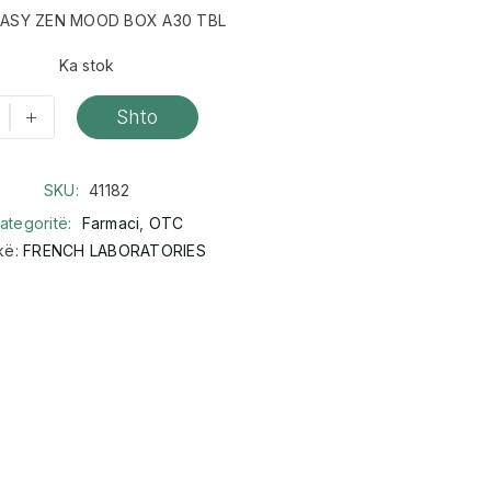
ASY ZEN MOOD BOX A30 TBL
Ka stok
+
Shto
SKU:
41182
ategoritë:
Farmaci
,
OTC
kë:
FRENCH LABORATORIES