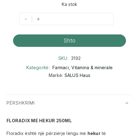
Ka stok
-
+
Shto
SKU:
3192
Kategoritë:
Farmaci
,
Vitamina & minerale
Markë:
SALUS Haus
PËRSHKRIMI
FLORADIX ME HEKUR 250ML
Floradix është një përzierje lëngu me
hekur
të