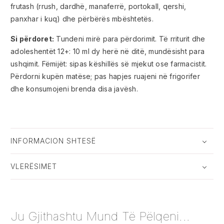
frutash (rrush, dardhë, manaferrë, portokall, qershi,
panxhar i kuq) dhe përbërës mbështetës.
Si përdoret:
Tundeni mirë para përdorimit. Të rriturit dhe
adoleshentët 12+: 10 ml dy herë në ditë, mundësisht para
ushqimit. Fëmijët: sipas këshillës së mjekut ose farmacistit.
Përdorni kupën matëse; pas hapjes ruajeni në frigorifer
dhe konsumojeni brenda disa javësh.
INFORMACION SHTESË
VLERËSIMET
Ju Gjithashtu Mund Të Pëlqeni...