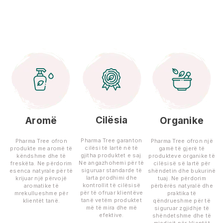
Cilësia
Aromë
Organike
Pharma Tree garanton
Pharma Tree ofron
Pharma Tree ofron një
cilësi të lartë në të
produkte me aromë të
gamë të gjerë të
gjitha produktet e saj.
këndshme dhe të
produkteve organike të
Ne angazhohemi për të
freskëta. Ne përdorim
cilësisë së lartë për
siguruar standarde të
esenca natyrale për të
shëndetin dhe bukurinë
larta prodhimi dhe
krijuar një përvojë
tuaj. Ne përdorim
kontrollit të cilësisë
aromatike të
përbërës natyralë dhe
për të ofruar klientëve
mrekullueshme për
praktika të
tanë vetëm produktet
klientët tanë.
qëndrueshme për të
më të mira dhe më
siguruar zgjidhje të
efektive.
shëndetshme dhe të
mjedisit për klientët