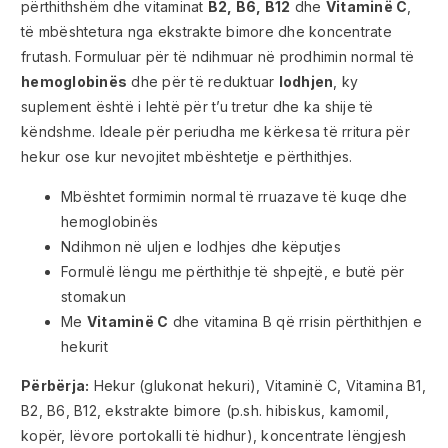
përthithshëm dhe vitaminat
B2, B6, B12
dhe
Vitaminë C
,
të mbështetura nga ekstrakte bimore dhe koncentrate
frutash. Formuluar për të ndihmuar në prodhimin normal të
hemoglobinës
dhe për të reduktuar
lodhjen
, ky
suplement është i lehtë për t’u tretur dhe ka shije të
këndshme. Ideale për periudha me kërkesa të rritura për
hekur ose kur nevojitet mbështetje e përthithjes.
Mbështet formimin normal të rruazave të kuqe dhe
hemoglobinës
Ndihmon në uljen e lodhjes dhe këputjes
Formulë lëngu me përthithje të shpejtë, e butë për
stomakun
Me
Vitaminë C
dhe vitamina B që rrisin përthithjen e
hekurit
Përbërja:
Hekur (glukonat hekuri), Vitaminë C, Vitamina B1,
B2, B6, B12, ekstrakte bimore (p.sh. hibiskus, kamomil,
kopër, lëvore portokalli të hidhur), koncentrate lëngjesh