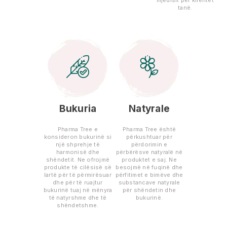
tanë.
Bukuria
Natyrale
Pharma Tree e
Pharma Tree është
konsideron bukurinë si
përkushtuar për
një shprehje të
përdorimin e
harmonisë dhe
përbërësve natyralë në
shëndetit. Ne ofrojmë
produktet e saj. Ne
produkte të cilësisë së
besojmë në fuqinë dhe
lartë për të përmirësuar
përfitimet e bimëve dhe
dhe për të ruajtur
substancave natyrale
bukurinë tuaj në mënyra
për shëndetin dhe
të natyrshme dhe të
bukurinë.
shëndetshme.