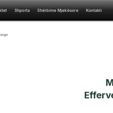
ktet
Shporta
Shërbime Mjekësore
Kontakti
orange
M
Efferv