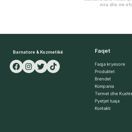
mira dhe më efe
Faqet
Barnatore & Kozmetikë
Faqja kryesore
Produktet
Brendet
Kompania
Termet dhe Kusht
Pyetjet tuaja
Kontakti