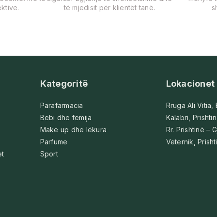
ktive.
të mjedisit për klientët tanë.
s
Kategoritë
Lokacionet
Parafarmacia
Rruga Ali Vitia,
Bebi dhe fëmija
Kalabri, Prishti
Make up dhe lëkura
Rr. Prishtinë – G
Parfume
Veternik, Prisht
et
Sport