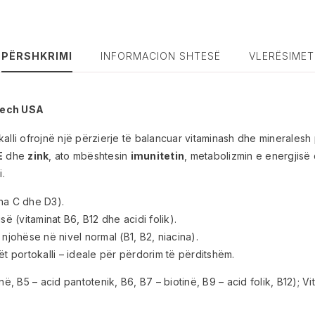
PËRSHKRIMI
INFORMACION SHTESË
VLERËSIMET
otech USA
alli ofrojnë një përzierje të balancuar vitaminash dhe minerales
E
dhe
zink
, ato mbështesin
imunitetin
, metabolizmin e energjisë
i.
ina C dhe D3).
 (vitaminat B6, B12 dhe acidi folik).
johëse në nivel normal (B1, B2, niacina).
 portokalli – ideale për përdorim të përditshëm.
ë, B5 – acid pantotenik, B6, B7 – biotinë, B9 – acid folik, B12); Vi