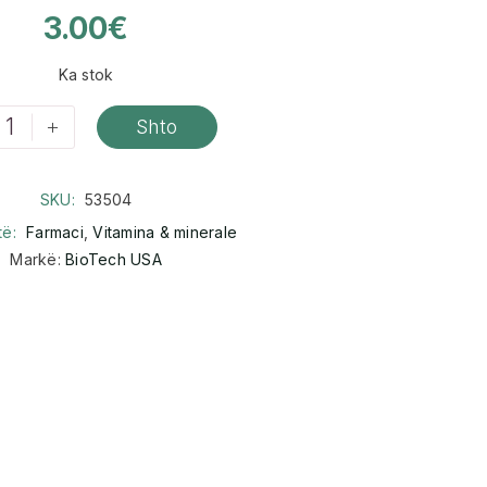
3.00
€
Ka stok
+
Shto
SKU:
53504
të:
Farmaci
,
Vitamina & minerale
Markë:
BioTech USA