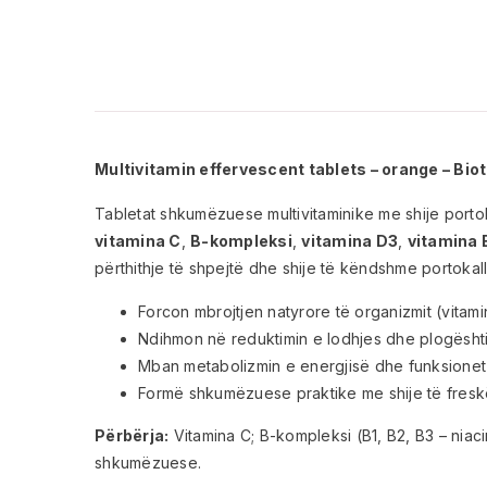
Multivitamin effervescent tablets – orange – Bi
Tabletat shkumëzuese multivitaminike me shije portok
vitamina C
,
B-kompleksi
,
vitamina D3
,
vitamina 
përthithje të shpejtë dhe shije të këndshme portokall
Forcon mbrojtjen natyrore të organizmit (vitam
Ndihmon në reduktimin e lodhjes dhe plogështisë
Mban metabolizmin e energjisë dhe funksionet n
Formë shkumëzuese praktike me shije të freskët
Përbërja:
Vitamina C; B-kompleksi (B1, B2, B3 – niacin
shkumëzuese.