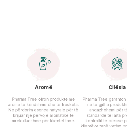
Aromë
Cilësia
Pharma Tree ofron produkte me
Pharma Tree garanton ci
aromë të këndshme dhe të freskëta.
në të gjitha produkte
Ne përdorim esenca natyrale për të
angazhohemi për të
krijuar një përvojë aromatike të
standarde të larta p
mrekullueshme për klientët tanë.
kontrollit të cilësisë 
klientëve tanë vetëm p