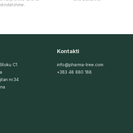
hëndetshme.
Kontakti
 Blloku C1
info@pharma-tree.com
na
+383 48 880 188
jilan nr.34
ina