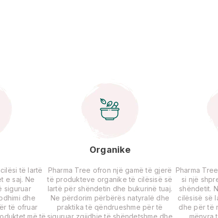
Organike
lësi të lartë
Pharma Tree ofron një gamë të gjerë
Pharma Tree
t e saj. Ne
të produkteve organike të cilësisë së
si një shp
 siguruar
lartë për shëndetin dhe bukurinë tuaj.
shëndetit. 
rodhimi dhe
Ne përdorim përbërës natyralë dhe
cilësisë së 
për të ofruar
praktika të qëndrueshme për të
dhe për të r
roduktet më të
siguruar zgjidhje të shëndetshme dhe
mënyra t