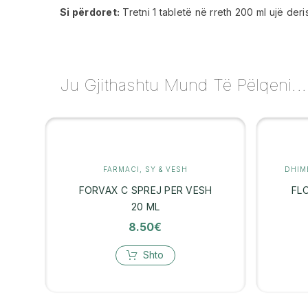
Si përdoret:
Tretni 1 tabletë në rreth 200 ml ujë der
Ju Gjithashtu Mund Të Pëlqeni...
FARMACI
,
SY & VESH
DHIM
FORVAX C SPREJ PER VESH
FL
20 ML
8.50
€
Shto