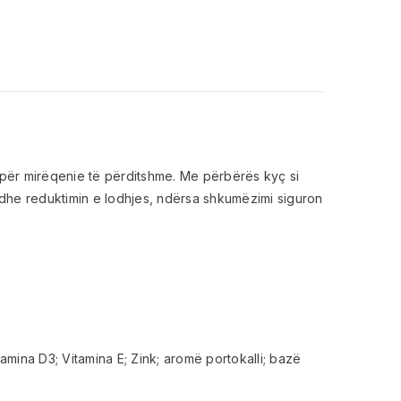
h për mirëqenie të përditshme. Me përbërës kyç si
 dhe reduktimin e lodhjes, ndërsa shkumëzimi siguron
tamina D3; Vitamina E; Zink; aromë portokalli; bazë