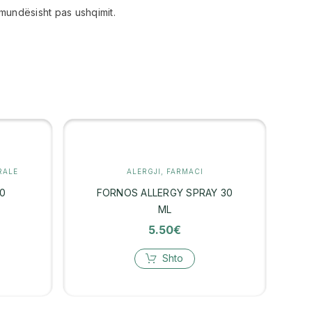
 mundësisht pas ushqimit.
RALE
ALERGJI
,
FARMACI
0
FORNOS ALLERGY SPRAY 30
ML
5.50
€
Shto