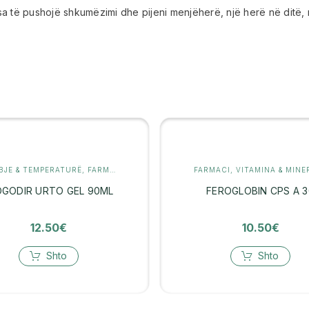
isa të pushojë shkumëzimi dhe pijeni menjëherë, një herë në ditë,
BJE & TEMPERATURË
,
FARMACI
FARMACI
,
VITAMINA & MINE
OGODIR URTO GEL 90ML
FEROGLOBIN CPS A 3
12.50
€
10.50
€
Shto
Shto