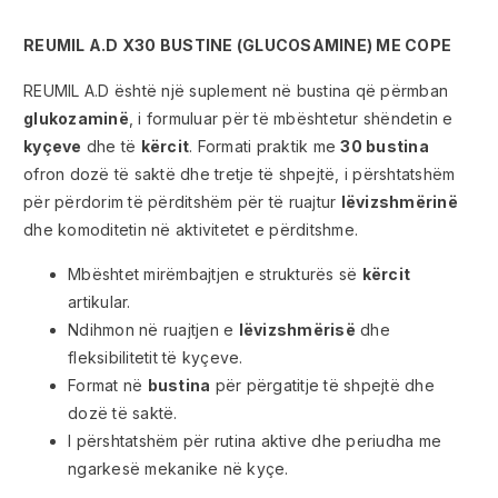
REUMIL A.D X30 BUSTINE (GLUCOSAMINE) ME COPE
REUMIL A.D është një suplement në bustina që përmban
glukozaminë
, i formuluar për të mbështetur shëndetin e
kyçeve
dhe të
kërcit
. Formati praktik me
30 bustina
ofron dozë të saktë dhe tretje të shpejtë, i përshtatshëm
për përdorim të përditshëm për të ruajtur
lëvizshmërinë
dhe komoditetin në aktivitetet e përditshme.
Mbështet mirëmbajtjen e strukturës së
kërcit
artikular.
Ndihmon në ruajtjen e
lëvizshmërisë
dhe
fleksibilitetit të kyçeve.
Format në
bustina
për përgatitje të shpejtë dhe
dozë të saktë.
I përshtatshëm për rutina aktive dhe periudha me
ngarkesë mekanike në kyçe.