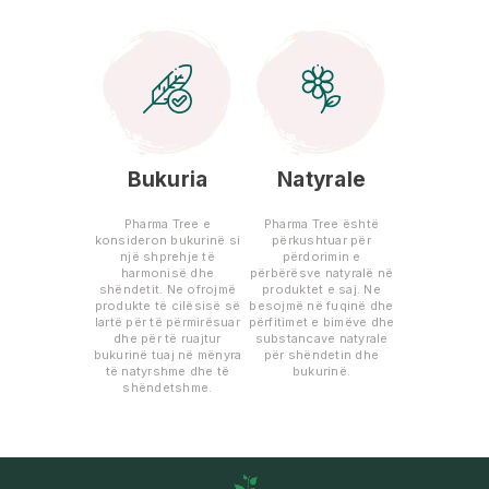
Bukuria
Natyrale
Pharma Tree e
Pharma Tree është
konsideron bukurinë si
përkushtuar për
një shprehje të
përdorimin e
harmonisë dhe
përbërësve natyralë në
shëndetit. Ne ofrojmë
produktet e saj. Ne
produkte të cilësisë së
besojmë në fuqinë dhe
lartë për të përmirësuar
përfitimet e bimëve dhe
dhe për të ruajtur
substancave natyrale
bukurinë tuaj në mënyra
për shëndetin dhe
të natyrshme dhe të
bukurinë.
shëndetshme.