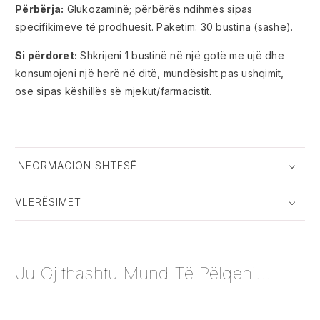
Përbërja:
Glukozaminë; përbërës ndihmës sipas
specifikimeve të prodhuesit. Paketim: 30 bustina (sashe).
Si përdoret:
Shkrijeni 1 bustinë në një gotë me ujë dhe
konsumojeni një herë në ditë, mundësisht pas ushqimit,
ose sipas këshillës së mjekut/farmacistit.
INFORMACION SHTESË
VLERËSIMET
Ju Gjithashtu Mund Të Pëlqeni...