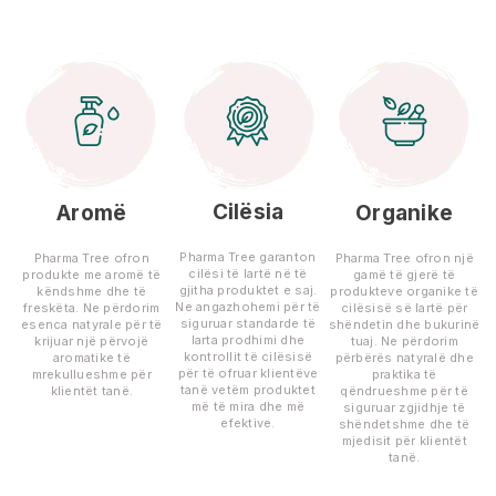
Cilësia
Aromë
Organike
Pharma Tree garanton
Pharma Tree ofron
Pharma Tree ofron një
cilësi të lartë në të
produkte me aromë të
gamë të gjerë të
gjitha produktet e saj.
këndshme dhe të
produkteve organike të
Ne angazhohemi për të
freskëta. Ne përdorim
cilësisë së lartë për
siguruar standarde të
esenca natyrale për të
shëndetin dhe bukurinë
larta prodhimi dhe
krijuar një përvojë
tuaj. Ne përdorim
kontrollit të cilësisë
aromatike të
përbërës natyralë dhe
për të ofruar klientëve
mrekullueshme për
praktika të
tanë vetëm produktet
klientët tanë.
qëndrueshme për të
më të mira dhe më
siguruar zgjidhje të
efektive.
shëndetshme dhe të
mjedisit për klientët
tanë.