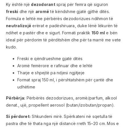
Ky është një
dezodorant
spraj për femra që siguron
freski
dhe një
aromë
të këndshme gjatë gjithë ditës.
Formula e lehtë me përbërës dezodorizues ndihmon të
neutralizojë
erërat e padëshiruara, duke lënë lëkurën të
ndihet e pastër dhe e sigurt. Formati praktik
150 ml
e bën
ideal për përdorim të përditshëm dhe për ta marrë me vete
kudo.
Freski e qëndrueshme gjatë ditës
Aromë femërore e rafinuar dhe e lehtë
Tharje e shpejtë pa ndjesi ngjitjeje
Format spraj 150 ml, i përshtatshëm për çantë dhe
udhëtime
Përbërja:
Përbërës dezodorizues, aromë/parfum, alkool
denat., ujë, propellent aerosol (butan/izobutan/propan).
Si përdoret:
Shkundeni mirë. Spërkateni në sqetulla të
pastra dhe të thata nga një distancë rreth 15–20 cm. Mos e