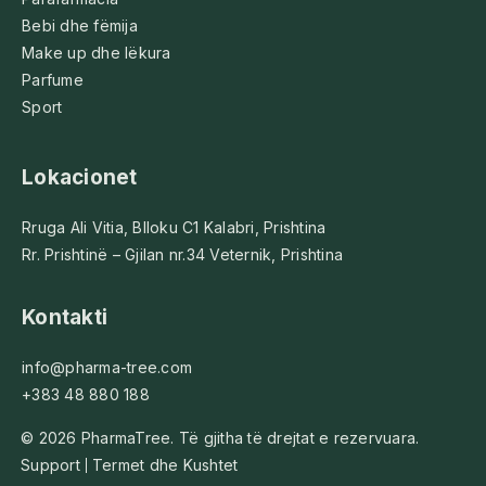
Bebi dhe fëmija
Make up dhe lëkura
Parfume
Sport
Lokacionet
Rruga Ali Vitia, Blloku C1 Kalabri, Prishtina
Rr. Prishtinë – Gjilan nr.34 Veternik, Prishtina
Kontakti
info@pharma-tree.com
+383 48 880 188
© 2026 PharmaTree. Të gjitha të drejtat e rezervuara.
Support
Termet dhe Kushtet