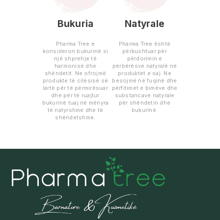
Bukuria
Natyrale
Pharma Tree e
Pharma Tree është
konsideron bukurinë si
përkushtuar për
një shprehje të
përdorimin e
harmonisë dhe
përbërësve natyralë në
shëndetit. Ne ofrojmë
produktet e saj. Ne
produkte të cilësisë së
besojmë në fuqinë dhe
lartë për të përmirësuar
përfitimet e bimëve dhe
dhe për të ruajtur
substancave natyrale
bukurinë tuaj në mënyra
për shëndetin dhe
të natyrshme dhe të
bukurinë.
shëndetshme.