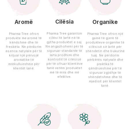
Cilësia
Aromë
Organike
Pharma Tree garanton
Pharma Tree ofron
Pharma Tree ofron një
cilësi të lartë në të
produkte me aromë të
gamë të gjerë të
gjitha produktet e saj.
këndshme dhe të
produkteve organike të
Ne angazhohemi për të
freskëta. Ne përdorim
cilësisë së lartë për
siguruar standarde të
esenca natyrale për të
shëndetin dhe bukurinë
larta prodhimi dhe
krijuar një përvojë
tuaj. Ne përdorim
kontrollit të cilësisë
aromatike të
përbërës natyralë dhe
për të ofruar klientëve
mrekullueshme për
praktika të
tanë vetëm produktet
klientët tanë.
qëndrueshme për të
më të mira dhe më
siguruar zgjidhje të
efektive.
shëndetshme dhe të
mjedisit për klientët
tanë.