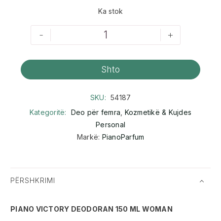
Ka stok
-
+
Shto
SKU:
54187
Kategoritë:
Deo për femra
,
Kozmetikë & Kujdes
Personal
Markë:
PianoParfum
PËRSHKRIMI
PIANO VICTORY DEODORAN 150 ML WOMAN