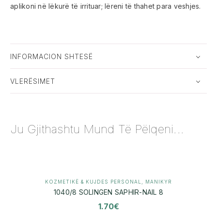
aplikoni në lëkurë të irrituar; lëreni të thahet para veshjes.
INFORMACION SHTESË
VLERËSIMET
Ju Gjithashtu Mund Të Pëlqeni...
KOZMETIKË & KUJDES PERSONAL
,
MANIKYR
1040/8 SOLINGEN SAPHIR-NAIL 8
1.70
€