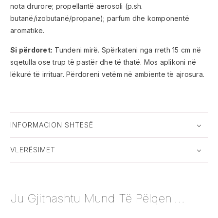
nota drurore; propellantë aerosoli (p.sh.
butanë/izobutanë/propane); parfum dhe komponentë
aromatikë.
Si përdoret:
Tundeni mirë. Spërkateni nga rreth 15 cm në
sqetulla ose trup të pastër dhe të thatë. Mos aplikoni në
lëkurë të irrituar. Përdoreni vetëm në ambiente të ajrosura.
INFORMACION SHTESË
VLERËSIMET
Ju Gjithashtu Mund Të Pëlqeni...