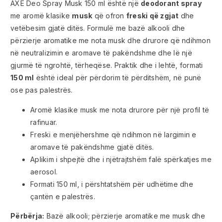
AXE Deo Spray Musk 150 ml është një
deodorant spray
me aromë klasike
musk
që ofron
freski që zgjat
dhe
vetëbesim gjatë ditës. Formulë me bazë alkooli dhe
përzierje aromatike me nota musk dhe drurore që ndihmon
në neutralizimin e aromave të pakëndshme dhe lë një
gjurmë të ngrohtë, tërheqëse. Praktik dhe i lehtë, formati
150 ml
është ideal për përdorim të përditshëm, në punë
ose pas palestrës.
Aromë klasike musk me nota drurore për një profil të
rafinuar.
Freski e menjëhershme që ndihmon në largimin e
aromave të pakëndshme gjatë ditës.
Aplikim i shpejtë dhe i njëtrajtshëm falë spërkatjes me
aerosol.
Formati 150 ml, i përshtatshëm për udhëtime dhe
çantën e palestrës.
Përbërja:
Bazë alkooli; përzierje aromatike me musk dhe