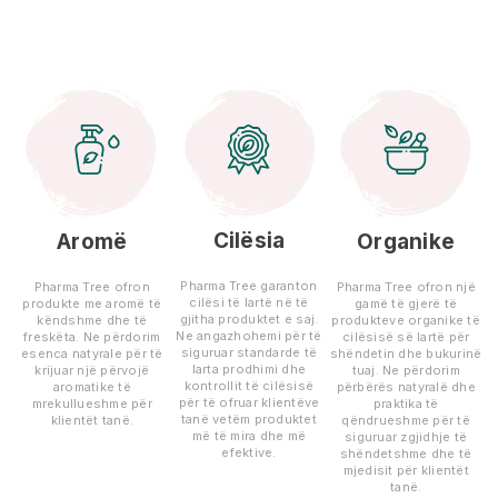
Cilësia
Aromë
Organike
Pharma Tree garanton
Pharma Tree ofron
Pharma Tree ofron një
cilësi të lartë në të
produkte me aromë të
gamë të gjerë të
gjitha produktet e saj.
këndshme dhe të
produkteve organike të
Ne angazhohemi për të
freskëta. Ne përdorim
cilësisë së lartë për
siguruar standarde të
esenca natyrale për të
shëndetin dhe bukurinë
larta prodhimi dhe
krijuar një përvojë
tuaj. Ne përdorim
kontrollit të cilësisë
aromatike të
përbërës natyralë dhe
për të ofruar klientëve
mrekullueshme për
praktika të
tanë vetëm produktet
klientët tanë.
qëndrueshme për të
më të mira dhe më
siguruar zgjidhje të
efektive.
shëndetshme dhe të
mjedisit për klientët
tanë.