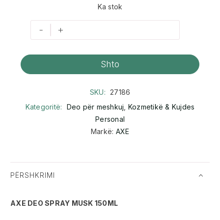
Ka stok
-
+
Shto
SKU:
27186
Kategoritë:
Deo për meshkuj
,
Kozmetikë & Kujdes
Personal
Markë:
AXE
PËRSHKRIMI
AXE DEO SPRAY MUSK 150ML