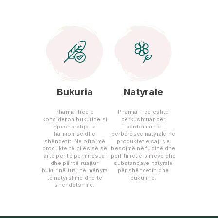
Bukuria
Natyrale
Pharma Tree e
Pharma Tree është
konsideron bukurinë si
përkushtuar për
një shprehje të
përdorimin e
harmonisë dhe
përbërësve natyralë në
shëndetit. Ne ofrojmë
produktet e saj. Ne
produkte të cilësisë së
besojmë në fuqinë dhe
lartë për të përmirësuar
përfitimet e bimëve dhe
dhe për të ruajtur
substancave natyrale
bukurinë tuaj në mënyra
për shëndetin dhe
të natyrshme dhe të
bukurinë.
shëndetshme.