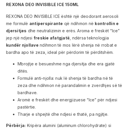
REXONA DEO INVISIBLE ICE 150ML
REXONA DEO INVISIBLE ICE është një deodorant aerosoli
me formulë
antiperspirante
që ndihmon në
kontrollin e
djersitjes
dhe neutralizimin e erës. Aroma e freskët “Ice”
jep një ndjesi
freskie afatgjatë
, ndërsa teknologjia
kundër njollave
ndihmon të mos lërë shenja në rrobat e
bardha apo të zeza, ideal për përdorim të përditshëm.
Mbrojtje e besueshme nga djersitja dhe era gjatë
ditës.
Formulë anti-njolla: nuk lë shenja të bardha në të
zeza dhe ndihmon në parandalimin e zverdhjes së të
bardhave.
Aromë e freskët dhe energjizuese “Ice” për ndjesi
pastërtie.
Tharje e shpejtë dhe ndjesi e thatë, pa ngjitje.
Përbërja:
Kripëra alumini (aluminum chlorohydrate) si