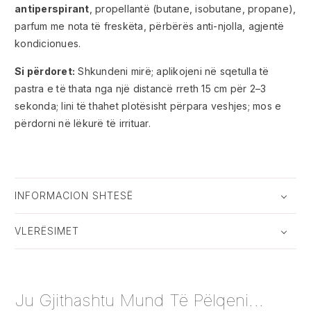
antiperspirant
, propellantë (butane, isobutane, propane),
parfum me nota të freskëta, përbërës anti-njolla, agjentë
kondicionues.
Si përdoret:
Shkundeni mirë; aplikojeni në sqetulla të
pastra e të thata nga një distancë rreth 15 cm për 2–3
sekonda; lini të thahet plotësisht përpara veshjes; mos e
përdorni në lëkurë të irrituar.
INFORMACION SHTESË
VLERËSIMET
Ju Gjithashtu Mund Të Pëlqeni...