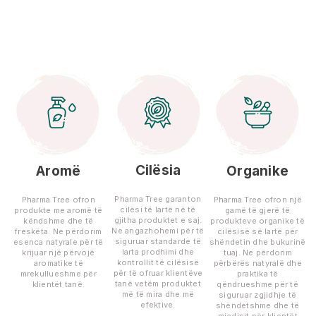
Cilësia
Aromë
Organike
Pharma Tree garanton
Pharma Tree ofron
Pharma Tree ofron një
cilësi të lartë në të
produkte me aromë të
gamë të gjerë të
gjitha produktet e saj.
këndshme dhe të
produkteve organike të
Ne angazhohemi për të
freskëta. Ne përdorim
cilësisë së lartë për
siguruar standarde të
esenca natyrale për të
shëndetin dhe bukurinë
larta prodhimi dhe
krijuar një përvojë
tuaj. Ne përdorim
kontrollit të cilësisë
aromatike të
përbërës natyralë dhe
për të ofruar klientëve
mrekullueshme për
praktika të
tanë vetëm produktet
klientët tanë.
qëndrueshme për të
më të mira dhe më
siguruar zgjidhje të
efektive.
shëndetshme dhe të
mjedisit për klientët