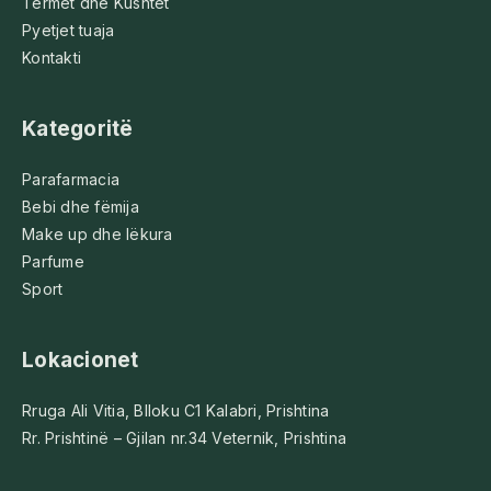
Termet dhe Kushtet
Pyetjet tuaja
Kontakti
Kategoritë
Parafarmacia
Bebi dhe fëmija
Make up dhe lëkura
Parfume
Sport
Lokacionet
Rruga Ali Vitia, Blloku C1 Kalabri, Prishtina
Rr. Prishtinë – Gjilan nr.34 Veternik, Prishtina