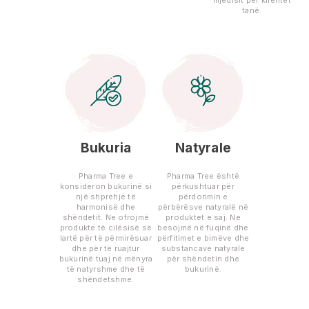
tanë.
Bukuria
Natyrale
Pharma Tree e
Pharma Tree është
konsideron bukurinë si
përkushtuar për
një shprehje të
përdorimin e
harmonisë dhe
përbërësve natyralë në
shëndetit. Ne ofrojmë
produktet e saj. Ne
produkte të cilësisë së
besojmë në fuqinë dhe
lartë për të përmirësuar
përfitimet e bimëve dhe
dhe për të ruajtur
substancave natyrale
bukurinë tuaj në mënyra
për shëndetin dhe
të natyrshme dhe të
bukurinë.
shëndetshme.