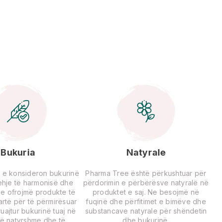
Bukuria
Natyrale
 e konsideron bukurinë
Pharma Tree është përkushtuar për
rehje të harmonisë dhe
përdorimin e përbërësve natyralë në
Ne ofrojmë produkte të
produktet e saj. Ne besojmë në
lartë për të përmirësuar
fuqinë dhe përfitimet e bimëve dhe
uajtur bukurinë tuaj në
substancave natyrale për shëndetin
ë natyrshme dhe të
dhe bukurinë.