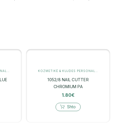
KOZMETIKË & KUJDES PERSONAL
,
KUJDES PËR FLOKËT
KOZMETIKË & KUJDES PERSONAL
,
MANIKYR
BLUE
1052/8 NAIL CUTTER
CHROMIUM PA
1.80
€
Shto