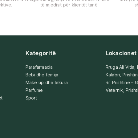
ktive.
të mjedisit për klientët tanë.
s
Kategoritë
Lokacionet
Parafarmacia
Rruga Ali Vitia,
Bebi dhe fëmija
Kalabri, Prishti
Make up dhe lëkura
Rr. Prishtinë – G
Parfume
Veternik, Prisht
et
Sport