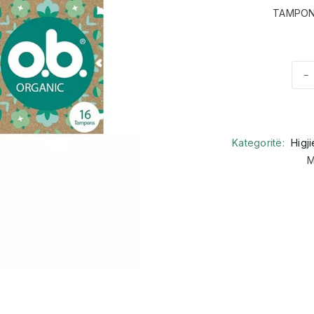
TAMPON
-
Kategoritë:
Higj
M