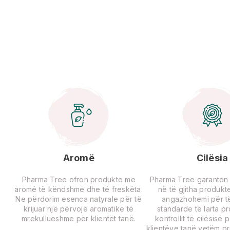
Aromë
Cilësia
Pharma Tree ofron produkte me
Pharma Tree garanton ci
aromë të këndshme dhe të freskëta.
në të gjitha produkte
Ne përdorim esenca natyrale për të
angazhohemi për të
krijuar një përvojë aromatike të
standarde të larta p
mrekullueshme për klientët tanë.
kontrollit të cilësisë 
klientëve tanë vetëm p