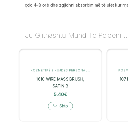
çdo 4–8 orë dhe zgjidhni absorbim më të ulët kur rrje
Ju Gjithashtu Mund Të Pëlqeni...
KOZMETIKË & KUJDES PERSONAL
,
KUJDES PËR FLOKËT
1610 WIRE MASS.BRUSH,
107
SATIN B
5.40
€
Shto