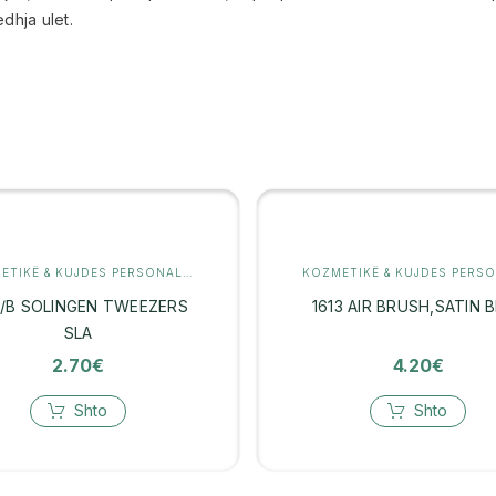
dhja ulet.
KOZMETIKË & KUJDES PERSONAL
,
RROJE & DEPILIM
1/B SOLINGEN TWEEZERS
1613 AIR BRUSH,SATIN 
SLA
2.70
€
4.20
€
Shto
Shto