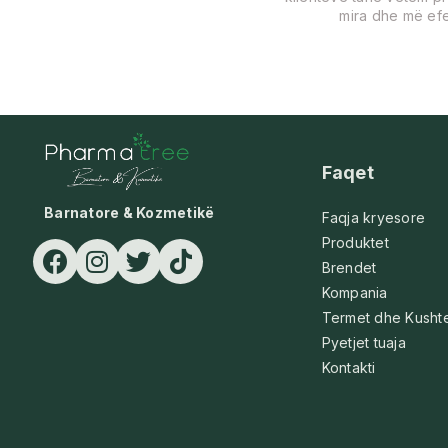
mira dhe më efe
Faqet
Barnatore & Kozmetikë
Faqja kryesore
Produktet
Brendet
Kompania
Termet dhe Kusht
Pyetjet tuaja
Kontakti