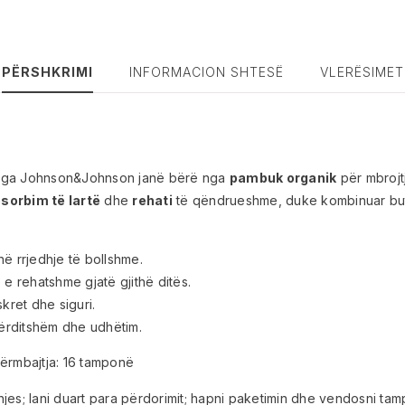
PËRSHKRIMI
INFORMACION SHTESË
VLERËSIMET
a Johnson&Johnson janë bërë nga
pambuk organik
për mbrojt
sorbim të lartë
dhe
rehati
të qëndrueshme, duke kombinuar but
ë rrjedhje të bollshme.
e rehatshme gjatë gjithë ditës.
skret dhe siguri.
ërditshëm dhe udhëtim.
ërmbajtja: 16 tamponë
edhjes; lani duart para përdorimit; hapni paketimin dhe vendosni 