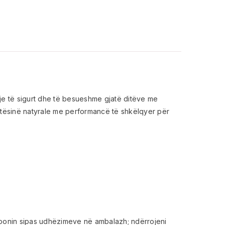
je të sigurt dhe të besueshme gjatë ditëve me
ësinë natyrale me performancë të shkëlqyer për
tamponin sipas udhëzimeve në ambalazh; ndërrojeni