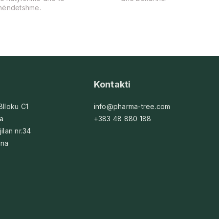
hëndetshme.
Kontakti
 Blloku C1
info@pharma-tree.com
na
+383 48 880 188
jilan nr.34
ina