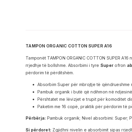
TAMPON ORGANIC COTTON SUPER A16
Tamponët TAMPON ORGANIC COTTON SUPER A16 ng
rrjedhje të bollshme. Absorbimi i tyre
Super
ofron
ab
përdorim të përditshëm.
Absorbim Super për mbrojtje të qëndrueshme n
Pambuk organik i butë që ndihmon në ndjesinë 
Përshtatet me lëvizjet e trupit për komoditet di
Paketim me 16 copë, praktik për përdorim të p
Përbërja:
Pambuk organik; Nivel absorbimi: Super; P
Si përdoret:
Zgjidhni nivelin e absorbimit sipas rrj