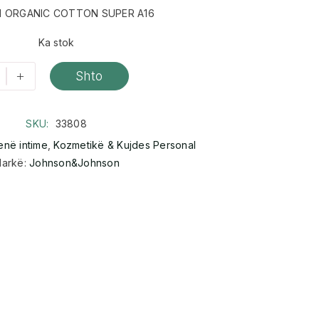
 ORGANIC COTTON SUPER A16
Ka stok
+
Shto
SKU:
33808
ienë intime
,
Kozmetikë & Kujdes Personal
arkë:
Johnson&Johnson