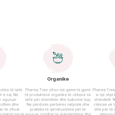
Organike
lësi të lartë
Pharma Tree ofron një gamë të gjerë
Pharma Tree
t e saj. Ne
të produkteve organike të cilësisë së
si një shp
 siguruar
lartë për shëndetin dhe bukurinë tuaj.
shëndetit. 
rodhimi dhe
Ne përdorim përbërës natyralë dhe
cilësisë së 
për të ofruar
praktika të qëndrueshme për të
dhe për të r
roduktet më të
siguruar zgjidhje të shëndetshme dhe
mënyra t