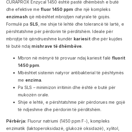
CURAPROX Enzycal 1450 është pastë dhëmbësh e butë
dhe efektive me
fluor 1450 ppm
dhe një kompleks
enzimash
që mbështet mbrojtjen natyrale të gojës.
Formulë pa
SLS
, me shije të lehtë dhe tolerancë të lartë, e
përshtatshme për përdorim të përditshëm. Ideale për
mbrojtje të qëndrueshme kundër
kariesit
dhe për kujdes
të butë ndaj
mishrave të dhëmbëve
.
Mbron në mënyrë të provuar ndaj kariesit falë
fluorit
1450 ppm
.
Mbështet sistemin natyror antibakterial të pështymës
me
enzima
.
Pa SLS – minimizon irritimin dhe është e butë për
mukozën orale.
Shije e lehtë, e përshtatshme për përdorues me gojë
të ndjeshme dhe përdorim të përditshëm.
Përbërja:
Fluorur natriumi (1450 ppm F-), kompleks
enzimatik (laktoperoksidazë, glukozë oksidazë), xylitol,