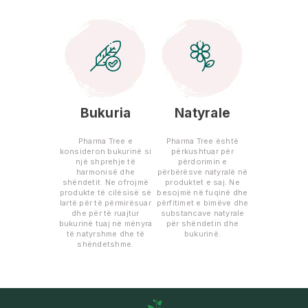
Bukuria
Natyrale
Pharma Tree e
Pharma Tree është
konsideron bukurinë si
përkushtuar për
një shprehje të
përdorimin e
harmonisë dhe
përbërësve natyralë në
shëndetit. Ne ofrojmë
produktet e saj. Ne
produkte të cilësisë së
besojmë në fuqinë dhe
lartë për të përmirësuar
përfitimet e bimëve dhe
dhe për të ruajtur
substancave natyrale
bukurinë tuaj në mënyra
për shëndetin dhe
të natyrshme dhe të
bukurinë.
shëndetshme.