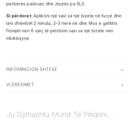
përbërës pastrues dhe zbutës pa SLS.
Si përdoret:
Aplikoni një sasi sa një bizele në furçë dhe
lani dhëmbët 2 minuta, 2–3 herë në ditë. Mos e gëlltitni.
Fëmijët nën 6 vjeç të përdorin sasi sa një bizele nën
mbikëqyrje.
INFORMACION SHTESË
VLERËSIMET
Ju Gjithashtu Mund Të Pëlqeni...