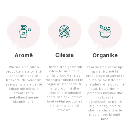
Cilësia
Aromë
Organike
Pharma Tree garanton
Pharma Tree ofron
Pharma Tree ofron një
cilësi të lartë në të
produkte me aromë të
gamë të gjerë të
gjitha produktet e saj.
këndshme dhe të
produkteve organike të
Ne angazhohemi për të
freskëta. Ne përdorim
cilësisë së lartë për
siguruar standarde të
esenca natyrale për të
shëndetin dhe bukurinë
larta prodhimi dhe
krijuar një përvojë
tuaj. Ne përdorim
kontrollit të cilësisë
aromatike të
përbërës natyralë dhe
për të ofruar klientëve
mrekullueshme për
praktika të
tanë vetëm produktet
klientët tanë.
qëndrueshme për të
më të mira dhe më
siguruar zgjidhje të
efektive.
shëndetshme dhe të
mjedisit për klientët
tanë.