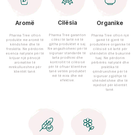
Cilësia
Aromë
Organike
Pharma Tree garanton
Pharma Tree ofron
Pharma Tree ofron një
cilësi të lartë në të
produkte me aromë të
gamë të gjerë të
gjitha produktet e saj.
këndshme dhe të
produkteve organike të
Ne angazhohemi për të
freskëta. Ne përdorim
cilësisë së lartë për
siguruar standarde të
esenca natyrale për të
shëndetin dhe bukurinë
larta prodhimi dhe
krijuar një përvojë
tuaj. Ne përdorim
kontrollit të cilësisë
aromatike të
përbërës natyralë dhe
për të ofruar klientëve
mrekullueshme për
praktika të
tanë vetëm produktet
klientët tanë.
qëndrueshme për të
më të mira dhe më
siguruar zgjidhje të
efektive.
shëndetshme dhe të
mjedisit për klientët
tanë.