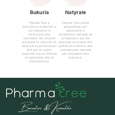
Bukuria
Natyrale
Pharma Tree e
Pharma Tree është
konsideron bukurinë si
përkushtuar për
një shprehje të
përdorimin e
harmonisë dhe
përbërësve natyralë në
shëndetit. Ne ofrojmë
produktet e saj. Ne
produkte të cilësisë së
besojmë në fuqinë dhe
lartë për të përmirësuar
përfitimet e bimëve dhe
dhe për të ruajtur
substancave natyrale
bukurinë tuaj në mënyra
për shëndetin dhe
të natyrshme dhe të
bukurinë.
shëndetshme.