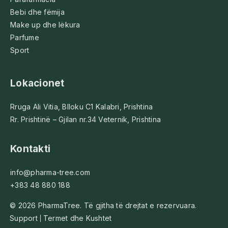
Bebi dhe fëmija
Make up dhe lëkura
Parfume
Sport
Lokacionet
Rruga Ali Vitia, Blloku C1 Kalabri, Prishtina
Rr. Prishtinë – Gjilan nr.34 Veternik, Prishtina
Kontakti
info@pharma-tree.com
+383 48 880 188
© 2026 PharmaTree. Të gjitha të drejtat e rezervuara.
Support
Termet dhe Kushtet