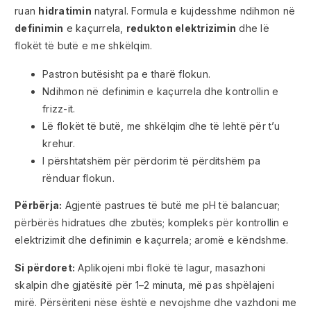
ruan
hidratimin
natyral. Formula e kujdesshme ndihmon në
definimin
e kaçurrela,
redukton elektrizimin
dhe lë
flokët të butë e me shkëlqim.
Pastron butësisht pa e tharë flokun.
Ndihmon në definimin e kaçurrela dhe kontrollin e
frizz-it.
Lë flokët të butë, me shkëlqim dhe të lehtë për t’u
krehur.
I përshtatshëm për përdorim të përditshëm pa
rënduar flokun.
Përbërja:
Agjentë pastrues të butë me pH të balancuar;
përbërës hidratues dhe zbutës; kompleks për kontrollin e
elektrizimit dhe definimin e kaçurrela; aromë e këndshme.
Si përdoret:
Aplikojeni mbi flokë të lagur, masazhoni
skalpin dhe gjatësitë për 1–2 minuta, më pas shpëlajeni
mirë. Përsëriteni nëse është e nevojshme dhe vazhdoni me