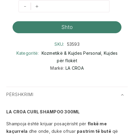
-
+
Shto
SKU:
53593
Kategoritë:
Kozmetikë & Kujdes Personal
,
Kujdes
për flokët
Markë:
LA CROA
PËRSHKRIMI
LA CROA CURL SHAMPOO 300ML
Shampoja është krijuar posaçërisht për
flokë me
kaçurrela
dhe onde, duke ofruar
pastrim të butë
që