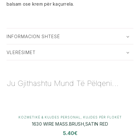
balsam ose krem për kaçurrela.
INFORMACION SHTESË
VLERËSIMET
Ju Gjithashtu Mund Të Pëlqeni...
KOZMETIKË & KUJDES PERSONAL
,
KUJDES PËR FLOKËT
1630 WIRE MASS.BRUSH,SATIN RED
5.40
€