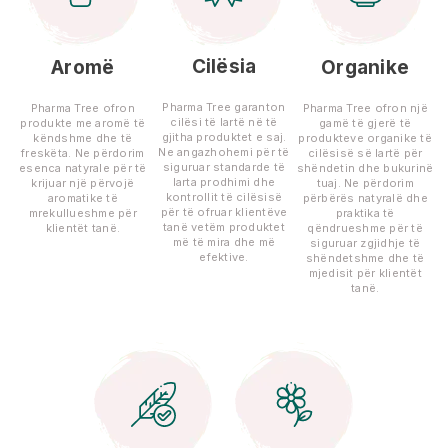
Cilësia
Aromë
Organike
Pharma Tree garanton
Pharma Tree ofron
Pharma Tree ofron një
cilësi të lartë në të
produkte me aromë të
gamë të gjerë të
gjitha produktet e saj.
këndshme dhe të
produkteve organike të
Ne angazhohemi për të
freskëta. Ne përdorim
cilësisë së lartë për
siguruar standarde të
esenca natyrale për të
shëndetin dhe bukurinë
larta prodhimi dhe
krijuar një përvojë
tuaj. Ne përdorim
kontrollit të cilësisë
aromatike të
përbërës natyralë dhe
për të ofruar klientëve
mrekullueshme për
praktika të
tanë vetëm produktet
klientët tanë.
qëndrueshme për të
më të mira dhe më
siguruar zgjidhje të
efektive.
shëndetshme dhe të
mjedisit për klientët
tanë.