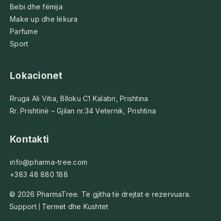
Bebi dhe fëmija
Make up dhe lëkura
Parfume
Sport
Lokacionet
Rruga Ali Vitia, Blloku C1 Kalabri, Prishtina
Rr. Prishtinë – Gjilan nr.34 Veternik, Prishtina
Kontakti
info@pharma-tree.com
+383 48 880 188
© 2026 PharmaTree. Të gjitha të drejtat e rezervuara.
Support
Termet dhe Kushtet