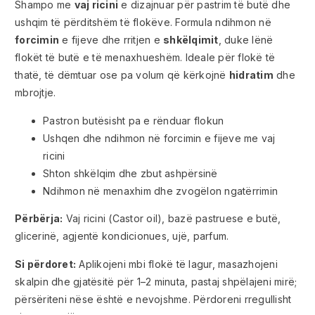
Shampo me
vaj ricini
e dizajnuar për pastrim të butë dhe
ushqim të përditshëm të flokëve. Formula ndihmon në
forcimin
e fijeve dhe rritjen e
shkëlqimit
, duke lënë
flokët të butë e të menaxhueshëm. Ideale për flokë të
thatë, të dëmtuar ose pa volum që kërkojnë
hidratim
dhe
mbrojtje.
Pastron butësisht pa e rënduar flokun
Ushqen dhe ndihmon në forcimin e fijeve me vaj
ricini
Shton shkëlqim dhe zbut ashpërsinë
Ndihmon në menaxhim dhe zvogëlon ngatërrimin
Përbërja:
Vaj ricini (Castor oil), bazë pastruese e butë,
glicerinë, agjentë kondicionues, ujë, parfum.
Si përdoret:
Aplikojeni mbi flokë të lagur, masazhojeni
skalpin dhe gjatësitë për 1–2 minuta, pastaj shpëlajeni mirë;
përsëriteni nëse është e nevojshme. Përdoreni rregullisht