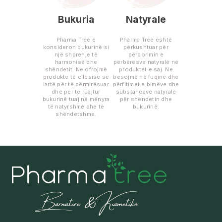
Bukuria
Natyrale
Pharma Tree e
Pharma Tree është
konsideron bukurinë si
përkushtuar për
një shprehje të
përdorimin e
harmonisë dhe
përbërësve natyralë në
shëndetit. Ne ofrojmë
produktet e saj. Ne
produkte të cilësisë së
besojmë në fuqinë dhe
lartë për të përmirësuar
përfitimet e bimëve dhe
dhe për të ruajtur
substancave natyrale
bukurinë tuaj në mënyra
për shëndetin dhe
të natyrshme dhe të
bukurinë.
shëndetshme.