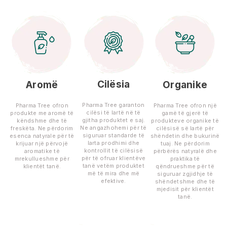
Cilësia
Aromë
Organike
Pharma Tree garanton
Pharma Tree ofron
Pharma Tree ofron një
cilësi të lartë në të
produkte me aromë të
gamë të gjerë të
gjitha produktet e saj.
këndshme dhe të
produkteve organike të
Ne angazhohemi për të
freskëta. Ne përdorim
cilësisë së lartë për
siguruar standarde të
esenca natyrale për të
shëndetin dhe bukurinë
larta prodhimi dhe
krijuar një përvojë
tuaj. Ne përdorim
kontrollit të cilësisë
aromatike të
përbërës natyralë dhe
për të ofruar klientëve
mrekullueshme për
praktika të
tanë vetëm produktet
klientët tanë.
qëndrueshme për të
më të mira dhe më
siguruar zgjidhje të
efektive.
shëndetshme dhe të
mjedisit për klientët
tanë.