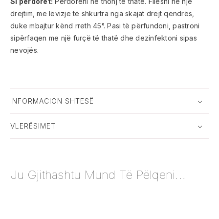
Si përdoret:
Përdoreni në thonj të thatë. Filesni në një
drejtim, me lëvizje të shkurtra nga skajat drejt qendrës,
duke mbajtur kënd rreth 45°. Pasi të përfundoni, pastroni
sipërfaqen me një furçë të thatë dhe dezinfektoni sipas
nevojës.
INFORMACION SHTESË
VLERËSIMET
Ju Gjithashtu Mund Të Pëlqeni...