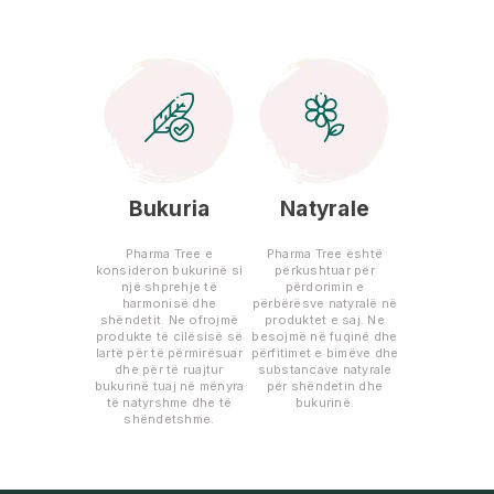
Bukuria
Natyrale
Pharma Tree e
Pharma Tree është
konsideron bukurinë si
përkushtuar për
një shprehje të
përdorimin e
harmonisë dhe
përbërësve natyralë në
shëndetit. Ne ofrojmë
produktet e saj. Ne
produkte të cilësisë së
besojmë në fuqinë dhe
lartë për të përmirësuar
përfitimet e bimëve dhe
dhe për të ruajtur
substancave natyrale
bukurinë tuaj në mënyra
për shëndetin dhe
të natyrshme dhe të
bukurinë.
shëndetshme.