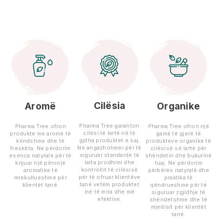
Cilësia
Aromë
Organike
Pharma Tree garanton
Pharma Tree ofron
Pharma Tree ofron një
cilësi të lartë në të
produkte me aromë të
gamë të gjerë të
gjitha produktet e saj.
këndshme dhe të
produkteve organike të
Ne angazhohemi për të
freskëta. Ne përdorim
cilësisë së lartë për
siguruar standarde të
esenca natyrale për të
shëndetin dhe bukurinë
larta prodhimi dhe
krijuar një përvojë
tuaj. Ne përdorim
kontrollit të cilësisë
aromatike të
përbërës natyralë dhe
për të ofruar klientëve
mrekullueshme për
praktika të
tanë vetëm produktet
klientët tanë.
qëndrueshme për të
më të mira dhe më
siguruar zgjidhje të
efektive.
shëndetshme dhe të
mjedisit për klientët
tanë.