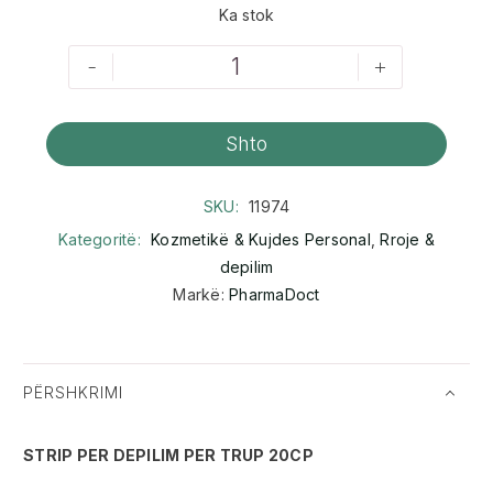
Ka stok
-
+
Shto
SKU:
11974
Kategoritë:
Kozmetikë & Kujdes Personal
,
Rroje &
depilim
Markë:
PharmaDoct
PËRSHKRIMI
STRIP PER DEPILIM PER TRUP 20CP