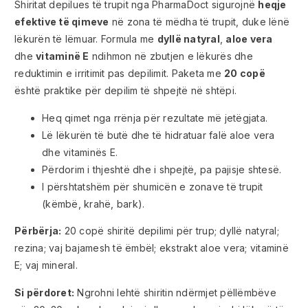
Shiritat depilues të trupit nga PharmaDoct sigurojnë
heqje
efektive të qimeve
në zona të mëdha të trupit, duke lënë
lëkurën të lëmuar. Formula me
dyllë natyral
,
aloe vera
dhe
vitaminë E
ndihmon në zbutjen e lëkurës dhe
reduktimin e irritimit pas depilimit. Paketa me
20 copë
është praktike për depilim të shpejtë në shtëpi.
Heq qimet nga rrënja për rezultate më jetëgjata.
Lë lëkurën të butë dhe të hidratuar falë aloe vera
dhe vitaminës E.
Përdorim i thjeshtë dhe i shpejtë, pa pajisje shtesë.
I përshtatshëm për shumicën e zonave të trupit
(këmbë, krahë, bark).
Përbërja:
20 copë shiritë depilimi për trup; dyllë natyral;
rezina; vaj bajamesh të ëmbël; ekstrakt aloe vera; vitaminë
E; vaj mineral.
Si përdoret:
Ngrohni lehtë shiritin ndërmjet pëllëmbëve