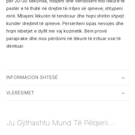
për 20–30 sekonda, ndajeni dhe vendoseni mbi lëkurë të
pastër e të thatë në drejtim të rritjes së qimeve; shtypeni
mirë. Mbajeni lëkurën të tendosur dhe hiqni shiritin shpejt
kundër drejtimit të qimeve. Përsëriteni sipas nevojës dhe
hiqni mbetjet e dyllit me vaj kozmetik. Bëni provë
paraprake dhe mos përdorni në lëkurë të irrituar ose të
dëmtuar.
INFORMACION SHTESË
VLERËSIMET
Ju Gjithashtu Mund Të Pëlqeni...