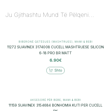
Ju Gjithashtu Mund Të Pëlqeni...
BIBERONË QETËSUES (MASHTRUES)
,
MAMI & BEBI
11272 SUAVINEX 3174008 CUCELL MASHTRUESE SILICON
6-18 PRO BR MATT
6.90
€
Shto
AKSESORË PËR BEBE
,
MAMI & BEBI
11159 SUAVINEX 3154684 BONHOMIA KUTI PER CUCELL