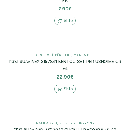
PK
7.90
€
Shto
AKSESORË PËR BEBE
,
MAMI & BEBI
11381 SUAVINEX 3157841 BENTOO SET PER USHQIME OR
+4
22.90
€
Shto
MAMI & BEBI
,
SHISHE & BIBERONË
11131 SUAVINEX 3307042 CUCELL USHQYESE +0 A2