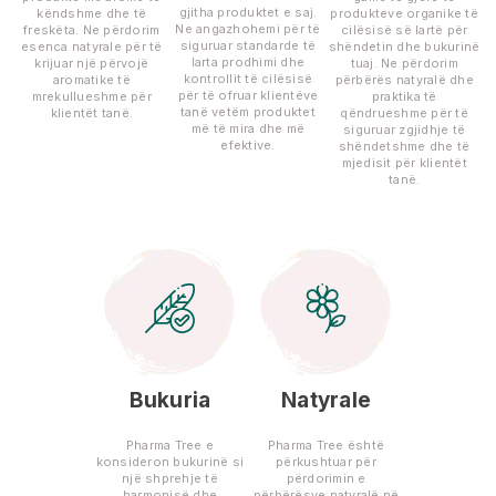
gjitha produktet e saj.
këndshme dhe të
produkteve organike të
Ne angazhohemi për të
freskëta. Ne përdorim
cilësisë së lartë për
siguruar standarde të
esenca natyrale për të
shëndetin dhe bukurinë
larta prodhimi dhe
krijuar një përvojë
tuaj. Ne përdorim
kontrollit të cilësisë
aromatike të
përbërës natyralë dhe
për të ofruar klientëve
mrekullueshme për
praktika të
tanë vetëm produktet
klientët tanë.
qëndrueshme për të
më të mira dhe më
siguruar zgjidhje të
efektive.
shëndetshme dhe të
mjedisit për klientët
tanë.
Bukuria
Natyrale
Pharma Tree e
Pharma Tree është
konsideron bukurinë si
përkushtuar për
një shprehje të
përdorimin e
harmonisë dhe
përbërësve natyralë në