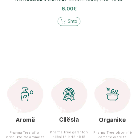
6.00
€
Shto
Cilësia
Aromë
Organike
Pharma Tree garanton
Pharma Tree ofron
Pharma Tree ofron një
cilësi të lartë në të
produkte me aromë të
gamë të gjerë të