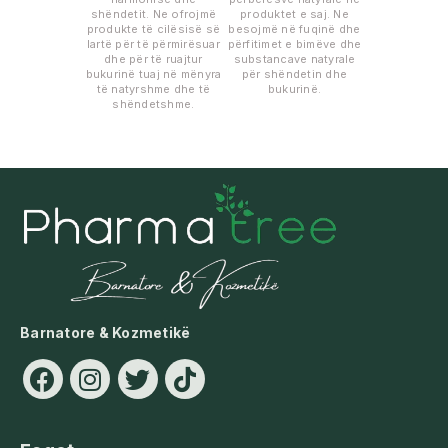
shëndetit. Ne ofrojmë
produktet e saj. Ne
produkte të cilësisë së
besojmë në fuqinë dhe
lartë për të përmirësuar
përfitimet e bimëve dhe
dhe për të ruajtur
substancave natyrale
bukurinë tuaj në mënyra
për shëndetin dhe
të natyrshme dhe të
bukurinë.
shëndetshme.
Barnatore & Kozmetikë