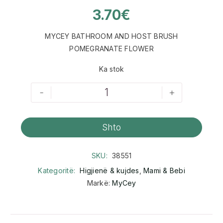
3.70
€
MYCEY BATHROOM AND HOST BRUSH
POMEGRANATE FLOWER
Ka stok
-
+
Shto
SKU:
38551
Kategoritë:
Higjienë & kujdes
,
Mami & Bebi
Markë:
MyCey