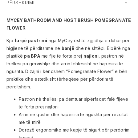
PËRSHKRIMI
MYCEY BATHROOM AND HOST BRUSH POMEGRANATE
FLOWER
Kjo
furçë pastrimi
nga MyCey është zgjidhja e duhur për
higjienë të përditshme në
banjë
dhe në shtëpi. E bërë nga
plastikë
pa BPA
me fije të forta prej
najloni
, pastron në
thellësi pa gërvishtje dhe arrin lehtësisht në hapësira të
ngushta. Dizajni i këndshëm “Pomegranate Flower” e bën
praktike dhe estetikisht tërheqëse për përdorim të
përditshëm.
Pastron në thellësi pa dëmtuar sipërfaqet falë fijeve
të forta prej najloni
Arrin në qoshe dhe hapësira të ngushta për rezultat
më të mirë
Dorezë ergonomike me kapje të sigurt për përdorim
komod