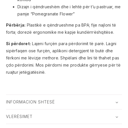
Dizajn i qëndrueshëm dhe i lehtë për t’u pastruar, me
pamje “Pomegranate Flower”
Përbërja:
Plastikë e qëndrueshme pa BPA; fije najloni të
forta; dorezë ergonomike me kapje kundërrrëshqitëse.
Si përdoret:
Lajeni furçën para përdorimit të parë. Lagni
sipërfaqen ose furçën, aplikoni detergjent të butë dhe
fërkoni me lëvizje rrethore. Shpëlani dhe lini të thahet pas
çdo përdorimi. Mos përdorni me produkte gërryese për të
ruajtur jetëgjatësinë.
INFORMACION SHTESË
VLERËSIMET