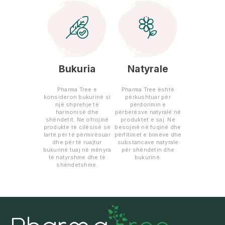
Bukuria
Natyrale
Pharma Tree e
Pharma Tree është
konsideron bukurinë si
përkushtuar për
një shprehje të
përdorimin e
harmonisë dhe
përbërësve natyralë në
shëndetit. Ne ofrojmë
produktet e saj. Ne
produkte të cilësisë së
besojmë në fuqinë dhe
lartë për të përmirësuar
përfitimet e bimëve dhe
dhe për të ruajtur
substancave natyrale
bukurinë tuaj në mënyra
për shëndetin dhe
të natyrshme dhe të
bukurinë.
shëndetshme.