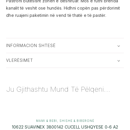
Pastroni butësisht zonën e dëshiruar. Mos e futni brenda
kanalit të veshit ose hundës. Hidhni copën pas përdorimit
dhe ruajeni paketimin në vend të thatë e të pastër.
INFORMACION SHTESË
VLERËSIMET
Ju Gjithashtu Mund Të Pëlqeni...
MAMI & BEBI
,
SHISHE & BIBERONË
10622 SUAVINEX 3800142 CUCELL USHQYESE 0-6 A2