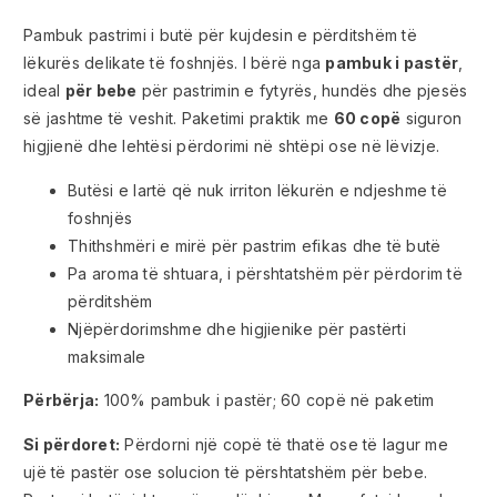
Pambuk pastrimi i butë për kujdesin e përditshëm të
lëkurës delikate të foshnjës. I bërë nga
pambuk i pastër
,
ideal
për bebe
për pastrimin e fytyrës, hundës dhe pjesës
së jashtme të veshit. Paketimi praktik me
60 copë
siguron
higjienë dhe lehtësi përdorimi në shtëpi ose në lëvizje.
Butësi e lartë që nuk irriton lëkurën e ndjeshme të
foshnjës
Thithshmëri e mirë për pastrim efikas dhe të butë
Pa aroma të shtuara, i përshtatshëm për përdorim të
përditshëm
Njëpërdorimshme dhe higjienike për pastërti
maksimale
Përbërja:
100% pambuk i pastër; 60 copë në paketim
Si përdoret:
Përdorni një copë të thatë ose të lagur me
ujë të pastër ose solucion të përshtatshëm për bebe.