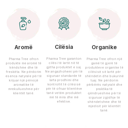
Cilësia
Aromë
Organike
Pharma Tree garanton
Pharma Tree ofron
Pharma Tree ofron një
cilësi të lartë në të
produkte me aromë të
gamë të gjerë të
gjitha produktet e saj.
këndshme dhe të
produkteve organike të
Ne angazhohemi për të
freskëta. Ne përdorim
cilësisë së lartë për
siguruar standarde të
esenca natyrale për të
shëndetin dhe bukurinë
larta prodhimi dhe
krijuar një përvojë
tuaj. Ne përdorim
kontrollit të cilësisë
aromatike të
përbërës natyralë dhe
për të ofruar klientëve
mrekullueshme për
praktika të
tanë vetëm produktet
klientët tanë.
qëndrueshme për të
më të mira dhe më
siguruar zgjidhje të
efektive.
shëndetshme dhe të
mjedisit për klientët
tanë.