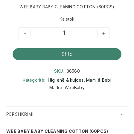
WEE BABY BABY CLEANING COTTON (60PCS)
Ka stok
-
+
Shto
SKU:
36560
Kategoritë:
Higjienë & kujdes
,
Mami & Bebi
Markë:
WeeBaby
PËRSHKRIMI
WEE BABY BABY CLEANING COTTON (60PCS)