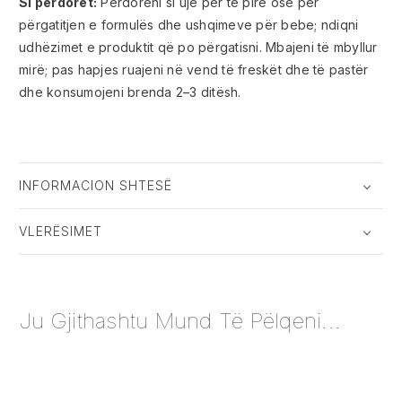
Si përdoret:
Përdoreni si ujë për të pirë ose për
përgatitjen e formulës dhe ushqimeve për bebe; ndiqni
udhëzimet e produktit që po përgatisni. Mbajeni të mbyllur
mirë; pas hapjes ruajeni në vend të freskët dhe të pastër
dhe konsumojeni brenda 2–3 ditësh.
INFORMACION SHTESË
VLERËSIMET
Ju Gjithashtu Mund Të Pëlqeni...