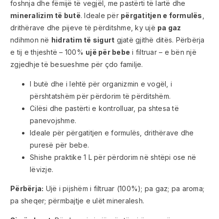
foshnja dhe fëmijë të vegjël, me pastërti të lartë dhe
mineralizim të butë
. Ideale për
përgatitjen e formulës
,
drithërave dhe pijeve të përditshme, ky ujë
pa gaz
ndihmon në
hidratim të sigurt
gjatë gjithë ditës. Përbërja
e tij e thjeshtë – 100%
ujë për bebe
i filtruar – e bën një
zgjedhje të besueshme për çdo familje.
I butë dhe i lehtë për organizmin e vogël, i
përshtatshëm për përdorim të përditshëm.
Cilësi dhe pastërti e kontrolluar, pa shtesa të
panevojshme.
Ideale për përgatitjen e formulës, drithërave dhe
puresë për bebe.
Shishe praktike 1 L për përdorim në shtëpi ose në
lëvizje.
Përbërja:
Ujë i pijshëm i filtruar (100%); pa gaz; pa aroma;
pa sheqer; përmbajtje e ulët mineralesh.