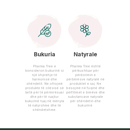
Bukuria
Natyrale
Pharma Tree e
Pharma Tree është
konsideron bukurinë si
përkushtuar për
një shprehje të
përdorimin e
harmonisë dhe
përbërësve natyralë në
shëndetit. Ne ofrojmë
produktet e saj. Ne
produkte të cilësisë së
besojmë në fuqinë dhe
lartë për të përmirësuar
përfitimet e bimëve dhe
dhe për të ruajtur
substancave natyrale
bukurinë tuaj në mënyra
për shëndetin dhe
të natyrshme dhe të
bukurinë.
shëndetshme.