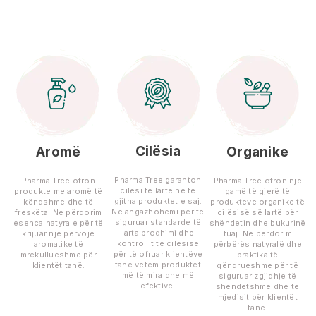
Cilësia
Aromë
Organike
Pharma Tree garanton
Pharma Tree ofron
Pharma Tree ofron një
cilësi të lartë në të
produkte me aromë të
gamë të gjerë të
gjitha produktet e saj.
këndshme dhe të
produkteve organike të
Ne angazhohemi për të
freskëta. Ne përdorim
cilësisë së lartë për
siguruar standarde të
esenca natyrale për të
shëndetin dhe bukurinë
larta prodhimi dhe
krijuar një përvojë
tuaj. Ne përdorim
kontrollit të cilësisë
aromatike të
përbërës natyralë dhe
për të ofruar klientëve
mrekullueshme për
praktika të
tanë vetëm produktet
klientët tanë.
qëndrueshme për të
më të mira dhe më
siguruar zgjidhje të
efektive.
shëndetshme dhe të
mjedisit për klientët
tanë.