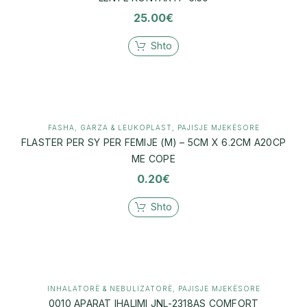
25.00
€
Shto
FASHA, GARZA & LEUKOPLAST
,
PAJISJE MJEKËSORE
FLASTER PER SY PER FEMIJE (M) – 5CM X 6.2CM A20CP
ME COPE
0.20
€
Shto
INHALATORË & NEBULIZATORË
,
PAJISJE MJEKËSORE
0010 APARAT IHALIMI JNL-2318AS COMFORT