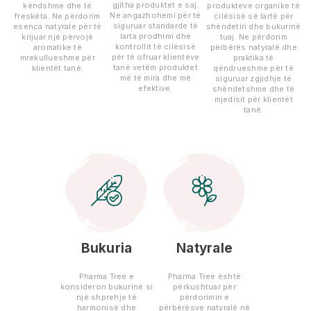
gjitha produktet e saj.
këndshme dhe të
produkteve organike të
Ne angazhohemi për të
freskëta. Ne përdorim
cilësisë së lartë për
siguruar standarde të
esenca natyrale për të
shëndetin dhe bukurinë
larta prodhimi dhe
krijuar një përvojë
tuaj. Ne përdorim
kontrollit të cilësisë
aromatike të
përbërës natyralë dhe
për të ofruar klientëve
mrekullueshme për
praktika të
tanë vetëm produktet
klientët tanë.
qëndrueshme për të
më të mira dhe më
siguruar zgjidhje të
efektive.
shëndetshme dhe të
mjedisit për klientët
tanë.
Bukuria
Natyrale
Pharma Tree e
Pharma Tree është
konsideron bukurinë si
përkushtuar për
një shprehje të
përdorimin e
harmonisë dhe
përbërësve natyralë në