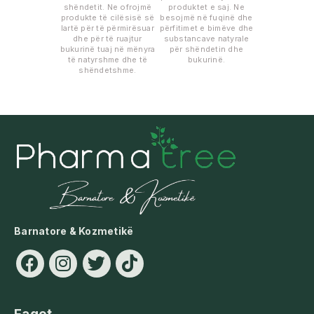
shëndetit. Ne ofrojmë
produktet e saj. Ne
produkte të cilësisë së
besojmë në fuqinë dhe
lartë për të përmirësuar
përfitimet e bimëve dhe
dhe për të ruajtur
substancave natyrale
bukurinë tuaj në mënyra
për shëndetin dhe
të natyrshme dhe të
bukurinë.
shëndetshme.
Barnatore & Kozmetikë