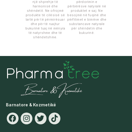
një shprehje të
përdorimin e
harmonisë dhe
përbërësve natyralë në
shëndetit. Ne ofrojmë
produktet e saj. Ne
produkte të cilësisë së
besojmë në fuqinë dhe
lartë për të përmirësuar
përfitimet e bimëve dhe
dhe për të ruajtur
substancave natyrale
bukurinë tuaj në mënyra
për shëndetin dhe
të natyrshme dhe të
bukurinë.
shëndetshme.
Barnatore & Kozmetikë