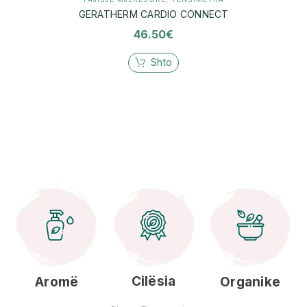
GERATHERM CARDIO CONNECT
46.50
€
Shto
Cilësia
Aromë
Organike