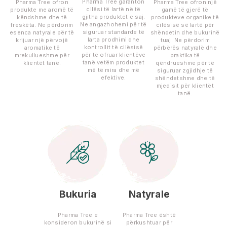
Pharma Tree garanton
Pharma Tree ofron
Pharma Tree ofron një
cilësi të lartë në të
produkte me aromë të
gamë të gjerë të
gjitha produktet e saj.
këndshme dhe të
produkteve organike të
Ne angazhohemi për të
freskëta. Ne përdorim
cilësisë së lartë për
siguruar standarde të
esenca natyrale për të
shëndetin dhe bukurinë
larta prodhimi dhe
krijuar një përvojë
tuaj. Ne përdorim
kontrollit të cilësisë
aromatike të
përbërës natyralë dhe
për të ofruar klientëve
mrekullueshme për
praktika të
tanë vetëm produktet
klientët tanë.
qëndrueshme për të
më të mira dhe më
siguruar zgjidhje të
efektive.
shëndetshme dhe të
mjedisit për klientët
tanë.
Bukuria
Natyrale
Pharma Tree e
Pharma Tree është
konsideron bukurinë si
përkushtuar për