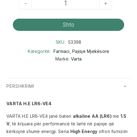
-
+
Shto
SKU:
53398
Kategoritë:
Farmaci
,
Pajisje Mjekësore
Markë:
Varta
PËRSHKRIMI
VARTA H.E LR6-VE4
VARTA H.E LR6-VE4 janë bateri
alkaline
AA (LR6)
me
1.5
V
, të krijuara për performancë të lartë në pajisje që
kërkojnë shumë energji. Seria
High Energy
ofron furnizim