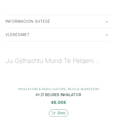
INFORMACION SHTESË
VLERËSIMET
Ju Gjithashtu Mund Të Pëlqeni...
INHALATORË & NEBULIZATORË
,
PAJISJE MJEKËSORE
IH 21 BEURER INHALATOR
49.00
€
Shto