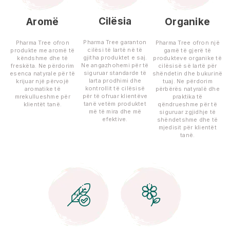
Cilësia
Aromë
Organike
Pharma Tree garanton
Pharma Tree ofron
Pharma Tree ofron një
cilësi të lartë në të
produkte me aromë të
gamë të gjerë të
gjitha produktet e saj.
këndshme dhe të
produkteve organike të
Ne angazhohemi për të
freskëta. Ne përdorim
cilësisë së lartë për
siguruar standarde të
esenca natyrale për të
shëndetin dhe bukurinë
larta prodhimi dhe
krijuar një përvojë
tuaj. Ne përdorim
kontrollit të cilësisë
aromatike të
përbërës natyralë dhe
për të ofruar klientëve
mrekullueshme për
praktika të
tanë vetëm produktet
klientët tanë.
qëndrueshme për të
më të mira dhe më
siguruar zgjidhje të
efektive.
shëndetshme dhe të
mjedisit për klientët
tanë.