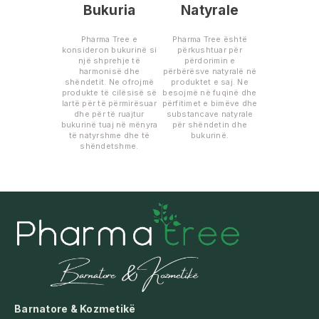
Bukuria
Natyrale
Pharma Tree e
Pharma Tree është
konsideron bukurinë si
përkushtuar për
një shprehje të
përdorimin e
harmonisë dhe
përbërësve natyralë në
shëndetit. Ne ofrojmë
produktet e saj. Ne
produkte të cilësisë së
besojmë në fuqinë dhe
lartë për të përmirësuar
përfitimet e bimëve dhe
dhe për të ruajtur
substancave natyrale
bukurinë tuaj në mënyra
për shëndetin dhe
të natyrshme dhe të
bukurinë.
shëndetshme.
Barnatore & Kozmetikë