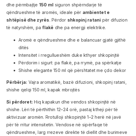
dhe përmbajtje
150 ml
siguron shpërndarje të
qëndrueshme të aromës, ideale për
ambientet e
shtëpisë dhe zyrës
. Përdor
shkopinj ratani
për difuzion
të natyrshëm, pa
flakë
dhe pa energji elektrike.
Aromë e qëndrueshme dhe e balancuar gjatë gjithë
ditës
Intensitet i rregullueshëm duke kthyer shkopinjtë
Përdorim i sigurt: pa flakë, pa rrymë, pa spërkatje
Shishe elegante 150 ml që përshtatet me çdo dekor
Përbërja:
Vajra aromatikë, bazë difuzioni, shkopinj ratani,
shishe qelqi 150 ml, kapak mbrojtës
Si përdoret:
Hiq kapakun dhe vendos shkopinjtë në
shishe. Lëri të përthithin 12–24 orë, pastaj ktheji për të
aktivizuar aromën. Rrotulloji shkopinjtë 1–2 herë në javë
për të rritur intensitetin. Vendose në sipërfaqe të
qëndrueshme, larg rrezeve direkte të diellit dhe burimeve