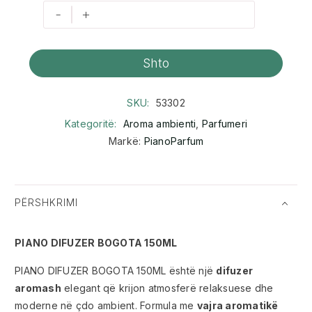
-
+
Shto
SKU:
53302
Kategoritë:
Aroma ambienti
,
Parfumeri
Markë:
PianoParfum
PËRSHKRIMI
PIANO DIFUZER BOGOTA 150ML
PIANO DIFUZER BOGOTA 150ML është një
difuzer
aromash
elegant që krijon atmosferë relaksuese dhe
moderne në çdo ambient. Formula me
vajra aromatikë