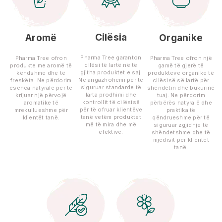
Cilësia
Aromë
Organike
Pharma Tree garanton
Pharma Tree ofron
Pharma Tree ofron një
cilësi të lartë në të
produkte me aromë të
gamë të gjerë të
gjitha produktet e saj.
këndshme dhe të
produkteve organike të
Ne angazhohemi për të
freskëta. Ne përdorim
cilësisë së lartë për
siguruar standarde të
esenca natyrale për të
shëndetin dhe bukurinë
larta prodhimi dhe
krijuar një përvojë
tuaj. Ne përdorim
kontrollit të cilësisë
aromatike të
përbërës natyralë dhe
për të ofruar klientëve
mrekullueshme për
praktika të
tanë vetëm produktet
klientët tanë.
qëndrueshme për të
më të mira dhe më
siguruar zgjidhje të
efektive.
shëndetshme dhe të
mjedisit për klientët
tanë.