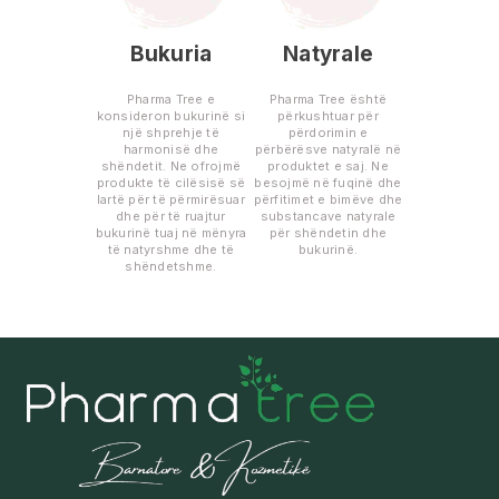
Bukuria
Natyrale
Pharma Tree e
Pharma Tree është
konsideron bukurinë si
përkushtuar për
një shprehje të
përdorimin e
harmonisë dhe
përbërësve natyralë në
shëndetit. Ne ofrojmë
produktet e saj. Ne
produkte të cilësisë së
besojmë në fuqinë dhe
lartë për të përmirësuar
përfitimet e bimëve dhe
dhe për të ruajtur
substancave natyrale
bukurinë tuaj në mënyra
për shëndetin dhe
të natyrshme dhe të
bukurinë.
shëndetshme.