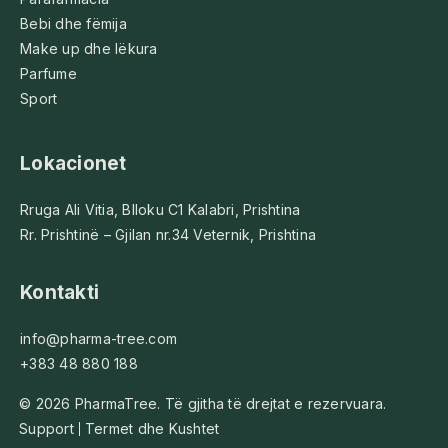
Bebi dhe fëmija
Make up dhe lëkura
Parfume
Sport
Lokacionet
Rruga Ali Vitia, Blloku C1 Kalabri, Prishtina
Rr. Prishtinë – Gjilan nr.34 Veternik, Prishtina
Kontakti
info@pharma-tree.com
+383 48 880 188
© 2026 PharmaTree. Të gjitha të drejtat e rezervuara.
Support
Termet dhe Kushtet