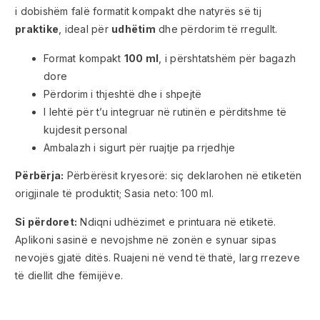
i dobishëm falë formatit kompakt dhe natyrës së tij
praktike
, ideal për
udhëtim
dhe përdorim të rregullt.
Format kompakt
100 ml
, i përshtatshëm për bagazh
dore
Përdorim i thjeshtë dhe i shpejtë
I lehtë për t’u integruar në rutinën e përditshme të
kujdesit personal
Ambalazh i sigurt për ruajtje pa rrjedhje
Përbërja:
Përbërësit kryesorë: siç deklarohen në etiketën
origjinale të produktit; Sasia neto: 100 ml.
Si përdoret:
Ndiqni udhëzimet e printuara në etiketë.
Aplikoni sasinë e nevojshme në zonën e synuar sipas
nevojës gjatë ditës. Ruajeni në vend të thatë, larg rrezeve
të diellit dhe fëmijëve.