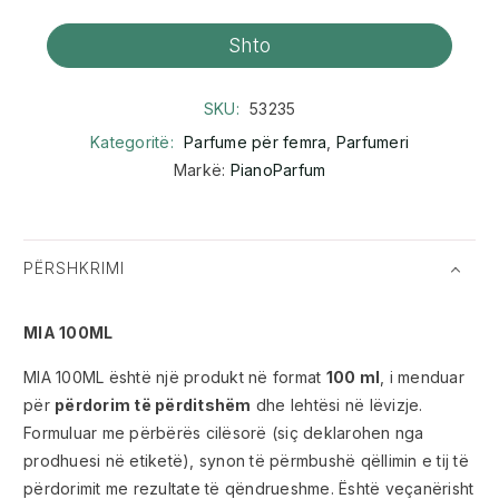
Shto
SKU:
53235
Kategoritë:
Parfume për femra
,
Parfumeri
Markë:
PianoParfum
PËRSHKRIMI
MIA 100ML
MIA 100ML është një produkt në format
100 ml
, i menduar
për
përdorim të përditshëm
dhe lehtësi në lëvizje.
Formuluar me përbërës cilësorë (siç deklarohen nga
prodhuesi në etiketë), synon të përmbushë qëllimin e tij të
përdorimit me rezultate të qëndrueshme. Është veçanërisht