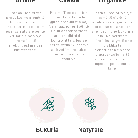
Cilësia
Aromë
Organike
Pharma Tree garanton
Pharma Tree ofron
Pharma Tree ofron një
cilësi të lartë në të
produkte me aromë të
gamë të gjerë të
gjitha produktet e saj.
këndshme dhe të
produkteve organike të
Ne angazhohemi për të
freskëta. Ne përdorim
cilësisë së lartë për
siguruar standarde të
esenca natyrale për të
shëndetin dhe bukurinë
larta prodhimi dhe
krijuar një përvojë
tuaj. Ne përdorim
kontrollit të cilësisë
aromatike të
përbërës natyralë dhe
për të ofruar klientëve
mrekullueshme për
praktika të
tanë vetëm produktet
klientët tanë.
qëndrueshme për të
më të mira dhe më
siguruar zgjidhje të
efektive.
shëndetshme dhe të
mjedisit për klientët
tanë.
Bukuria
Natyrale