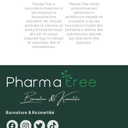
Pharma Tree e
Pharma Tree është
konsideron bukurinë si
përkushtuar për
një shprehje të
përdorimin e
harmonisë dhe
përbërësve natyralë në
shëndetit. Ne ofrojmë
produktet e saj. Ne
produkte të cilësisë së
besojmë në fuqinë dhe
lartë për të përmirësuar
përfitimet e bimëve dhe
dhe për të ruajtur
substancave natyrale
bukurinë tuaj në mënyra
për shëndetin dhe
të natyrshme dhe të
bukurinë.
shëndetshme.
Barnatore & Kozmetikë