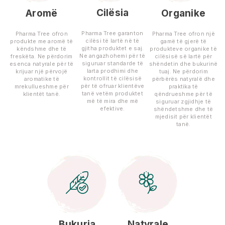
Cilësia
Aromë
Organike
Pharma Tree garanton
Pharma Tree ofron
Pharma Tree ofron një
cilësi të lartë në të
produkte me aromë të
gamë të gjerë të
gjitha produktet e saj.
këndshme dhe të
produkteve organike të
Ne angazhohemi për të
freskëta. Ne përdorim
cilësisë së lartë për
siguruar standarde të
esenca natyrale për të
shëndetin dhe bukurinë
larta prodhimi dhe
krijuar një përvojë
tuaj. Ne përdorim
kontrollit të cilësisë
aromatike të
përbërës natyralë dhe
për të ofruar klientëve
mrekullueshme për
praktika të
tanë vetëm produktet
klientët tanë.
qëndrueshme për të
më të mira dhe më
siguruar zgjidhje të
efektive.
shëndetshme dhe të
mjedisit për klientët
tanë.
Bukuria
Natyrale