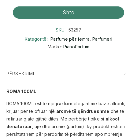
Shto
SKU:
53257
Kategoritë:
Parfume për femra
,
Parfumeri
Markë:
PianoParfum
PËRSHKRIMI
ROMA 100ML
ROMA 100ML është një
parfum
elegant me bazë alkooli,
krijuar për të ofruar një
aromë të qëndrueshme
dhe të
rafinuar gjatë gjithë ditës. Me përbërje tipike si
alkool
denaturuar
, ujë dhe aromë (parfum), ky produkt është i
përshtatshëm për përdorim të përditshëm apo mbrëmje