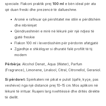
speciale. Flakoni praktik prej
100 ml
e bën ideal për ata
që duan freski dhe prezencë të dallueshme.
Aromë e rafinuar që përshtatet me stilin e përditshëm
dhe mbrëmjet
Qëndrueshmëri e mirë në lëkurë për një ndjesi të
gjatë freskie
Flakon 100 ml i leverdisshëm për përdorim afatgjatë
Zgjedhje e shkëlqyer si dhuratë falë profilit të tij
modern
Përbërja:
Alcohol Denat., Aqua (Water), Parfum
(Fragrance), Limonene, Linalool, Citral, Citronellol, Geraniol.
Si përdoret:
Spërkateni në pikat e pulsit (qafë, kyçe, pas
veshëve) nga një distancë prej 10–15 cm. Mos aplikoni në
lëkurë të irrituar. Ruajeni larg nxehtësisë dhe dritës direkte
të diellit.