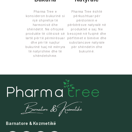
Pharma Tree e
Pharma Tree është
konsideron bukurinë si
përkushtuar për
një shprehje të
përdorimin e
harmonisë dhe
përbërësve natyralë në
shëndetit. Ne ofrojmë
produktet e saj. Ne
produkte të cilësisë së
besojmë në fuqinë dhe
lartë për të përmirësuar
përfitimet e bimëve dhe
dhe për të ruajtur
substancave natyrale
bukurinë tuaj në mënyra
për shëndetin dhe
të natyrshme dhe të
bukurinë.
shëndetshme.
Barnatore & Kozmetikë