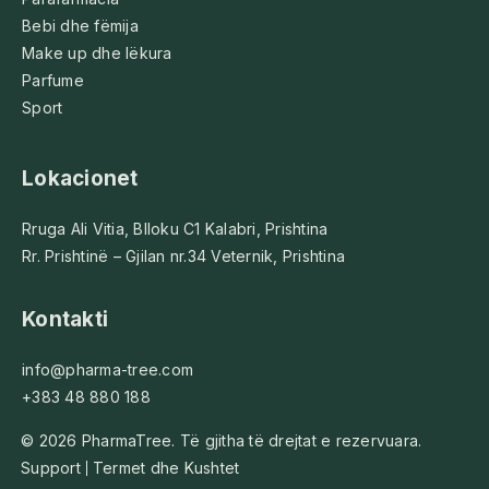
Bebi dhe fëmija
Make up dhe lëkura
Parfume
Sport
Lokacionet
Rruga Ali Vitia, Blloku C1 Kalabri, Prishtina
Rr. Prishtinë – Gjilan nr.34 Veternik, Prishtina
Kontakti
info@pharma-tree.com
+383 48 880 188
© 2026 PharmaTree. Të gjitha të drejtat e rezervuara.
Support
Termet dhe Kushtet