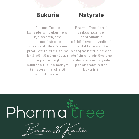
Bukuria
Natyrale
Pharma Tree e
Pharma Tree është
konsideron bukurinë si
përkushtuar për
një shprehje të
përdorimin e
harmonisë dhe
përbërësve natyralë në
shëndetit. Ne ofrojmë
produktet e saj. Ne
produkte të cilësisë së
besojmë në fuqinë dhe
lartë për të përmirësuar
përfitimet e bimëve dhe
dhe për të ruajtur
substancave natyrale
bukurinë tuaj në mënyra
për shëndetin dhe
të natyrshme dhe të
bukurinë.
shëndetshme.