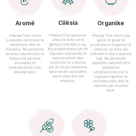
Cilësia
Aromë
Organike
Pharma Tree garanton
Pharma Tree ofron
Pharma Tree ofron një
cilësi të lartë në të
produkte me aromë të
gamë të gjerë të
gjitha produktet e saj.
këndshme dhe të
produkteve organike të
Ne angazhohemi për të
freskëta. Ne përdorim
cilësisë së lartë për
siguruar standarde të
esenca natyrale për të
shëndetin dhe bukurinë
larta prodhimi dhe
krijuar një përvojë
tuaj. Ne përdorim
kontrollit të cilësisë
aromatike të
përbërës natyralë dhe
për të ofruar klientëve
mrekullueshme për
praktika të
tanë vetëm produktet
klientët tanë.
qëndrueshme për të
më të mira dhe më
siguruar zgjidhje të
efektive.
shëndetshme dhe të
mjedisit për klientët
tanë.