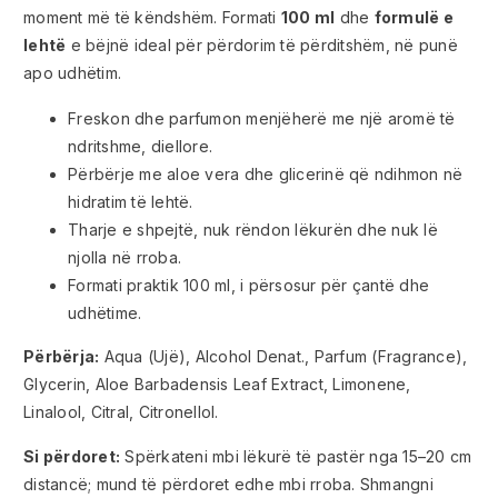
moment më të këndshëm. Formati
100 ml
dhe
formulë e
lehtë
e bëjnë ideal për përdorim të përditshëm, në punë
apo udhëtim.
Freskon dhe parfumon menjëherë me një aromë të
ndritshme, diellore.
Përbërje me aloe vera dhe glicerinë që ndihmon në
hidratim të lehtë.
Tharje e shpejtë, nuk rëndon lëkurën dhe nuk lë
njolla në rroba.
Formati praktik 100 ml, i përsosur për çantë dhe
udhëtime.
Përbërja:
Aqua (Ujë), Alcohol Denat., Parfum (Fragrance),
Glycerin, Aloe Barbadensis Leaf Extract, Limonene,
Linalool, Citral, Citronellol.
Si përdoret:
Spërkateni mbi lëkurë të pastër nga 15–20 cm
distancë; mund të përdoret edhe mbi rroba. Shmangni