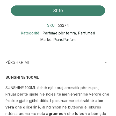
Shto
SKU:
53274
Kategoritë:
Parfume për femra
,
Parfumeri
Markë:
PianoParfum
PËRSHKRIMI
SUNSHINE 100ML
SUNSHINE 100ML është një spraj aromatik për trupin,
krijuar për të sjellë një ndjesi të menjëhershme verore dhe
freskie gjatë gjithë ditës. I pasuruar me ekstrakt të
aloe
vera
dhe
glicerinë
, ai ndihmon në butësinë e lëkurës
ndërsa aroma me nota
agrumesh
dhe
lulesh
e bën çdo