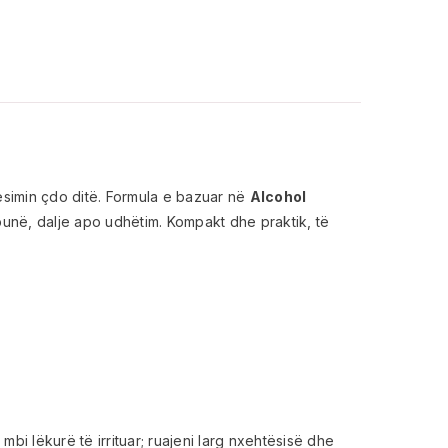
ëbesimin çdo ditë. Formula e bazuar në
Alcohol
unë, dalje apo udhëtim. Kompakt dhe praktik, të
bi lëkurë të irrituar; ruajeni larg nxehtësisë dhe