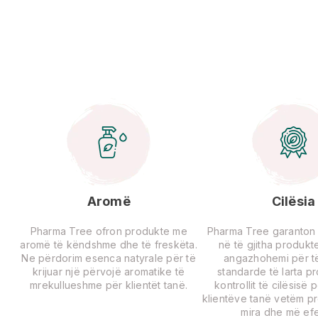
Aromë
Cilësia
Pharma Tree ofron produkte me
Pharma Tree garanton ci
aromë të këndshme dhe të freskëta.
në të gjitha produkte
Ne përdorim esenca natyrale për të
angazhohemi për të
krijuar një përvojë aromatike të
standarde të larta p
mrekullueshme për klientët tanë.
kontrollit të cilësisë 
klientëve tanë vetëm p
mira dhe më efe