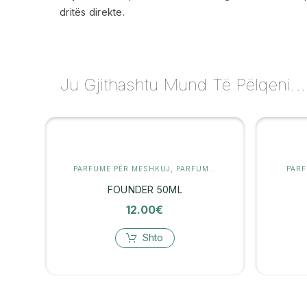
dritës direkte.
Ju Gjithashtu Mund Të Pëlqeni...
PARFUME PËR MESHKUJ
,
PARFUMERI
PAR
FOUNDER 50ML
12.00
€
Shto