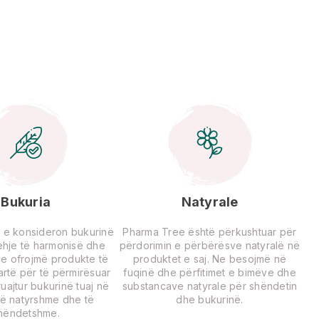
Bukuria
Natyrale
 e konsideron bukurinë
Pharma Tree është përkushtuar për
rehje të harmonisë dhe
përdorimin e përbërësve natyralë në
Ne ofrojmë produkte të
produktet e saj. Ne besojmë në
lartë për të përmirësuar
fuqinë dhe përfitimet e bimëve dhe
uajtur bukurinë tuaj në
substancave natyrale për shëndetin
ë natyrshme dhe të
dhe bukurinë.
hëndetshme.