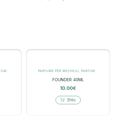
UMERI
PARFUME PËR MESHKUJ
,
PARFUMERI
FOUNDER 40ML
10.00
€
Shto