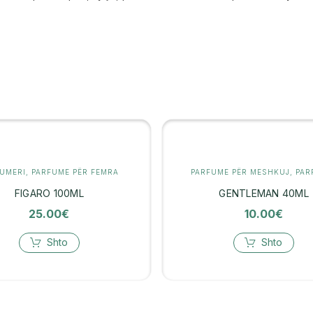
FUMERI
,
PARFUME PËR FEMRA
PARFUME PËR MESHKUJ
,
PARF
FIGARO 100ML
GENTLEMAN 40ML
25.00
€
10.00
€
Shto
Shto