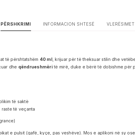
PËRSHKRIMI
INFORMACION SHTESË
VLERËSIMET
at të përshtatshëm
40 ml
, krijuar për të theksuar stilin dhe vet
ncuar dhe
qëndrueshmëri
të mirë, duke e bërë të dobishme për p
likim të saktë
 raste të veçanta
agrance)
at e pulsit (qafë, kyçe, pas veshëve). Mos e aplikoni në sy ose m