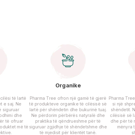
Organike
lësi të lartë
Pharma Tree ofron një gamë të gjerë
Pharma Tree
t e saj. Ne
të produkteve organike të cilësisë së
si një shp
 siguruar
lartë për shëndetin dhe bukurinë tuaj.
shëndetit. 
rodhimi dhe
Ne përdorim përbërës natyralë dhe
cilësisë së 
për të ofruar
praktika të qëndrueshme për të
dhe për të r
roduktet më të
siguruar zgjidhje të shëndetshme dhe
mënyra t
ktive.
të mjedisit për klientët tanë.
s