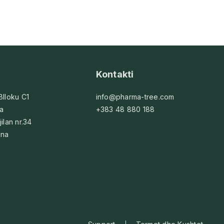
Kontakti
 Blloku C1
info@pharma-tree.com
na
+383 48 880 188
jilan nr.34
ina