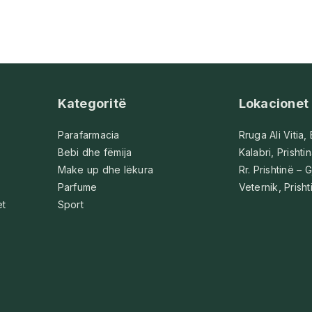
Kategoritë
Lokacionet
Parafarmacia
Rruga Ali Vitia,
Bebi dhe fëmija
Kalabri, Prishti
Make up dhe lëkura
Rr. Prishtinë – G
Parfume
Veternik, Prisht
et
Sport