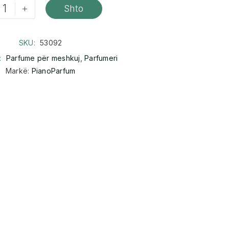
+
Shto
SKU:
53092
:
Parfume për meshkuj
,
Parfumeri
Markë:
PianoParfum