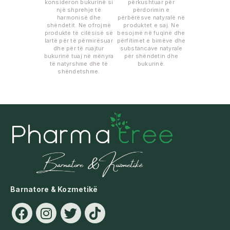
konsideron bukurinë si
përkushtuar për
një shprehje të
përdorimin e
harmonisë dhe
përbërësve natyralë në
shëndetit. Ne ofrojmë
produktet e saj. Ne
produkte të cilësisë së
besojmë në fuqinë dhe
lartë për të përmirësuar
përfitimet e bimëve dhe
dhe për të ruajtur
substancave natyrale
bukurinë tuaj në mënyra
për shëndetin dhe
të natyrshme dhe të
bukurinë.
shëndetshme.
Barnatore & Kozmetikë