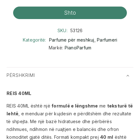
Shto
SKU:
53126
Kategoritë:
Parfume për meshkuj
,
Parfumeri
Markë:
PianoParfum
PËRSHKRIMI
REIS 40ML
REIS 40ML është një
formulë e lëngshme
me
teksturë të
lehtë
, e menduar për kujdesin e përditshëm dhe rezultate
të shpejta. Me një bazë hidratuese dhe përbërës
ndihmues, ndihmon në ruajtjen e balancës dhe ofron
komoditet gjatë ditës. Formati kompakt prej
40 ml
është