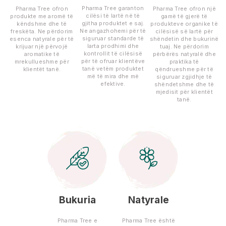
Pharma Tree garanton
Pharma Tree ofron
Pharma Tree ofron një
cilësi të lartë në të
produkte me aromë të
gamë të gjerë të
gjitha produktet e saj.
këndshme dhe të
produkteve organike të
Ne angazhohemi për të
freskëta. Ne përdorim
cilësisë së lartë për
siguruar standarde të
esenca natyrale për të
shëndetin dhe bukurinë
larta prodhimi dhe
krijuar një përvojë
tuaj. Ne përdorim
kontrollit të cilësisë
aromatike të
përbërës natyralë dhe
për të ofruar klientëve
mrekullueshme për
praktika të
tanë vetëm produktet
klientët tanë.
qëndrueshme për të
më të mira dhe më
siguruar zgjidhje të
efektive.
shëndetshme dhe të
mjedisit për klientët
tanë.
Bukuria
Natyrale
Pharma Tree e
Pharma Tree është