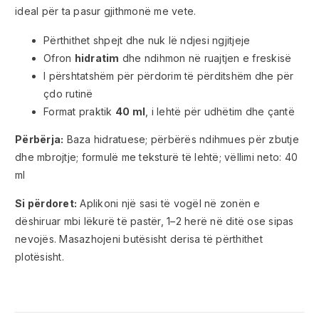
ideal për ta pasur gjithmonë me vete.
Përthithet shpejt dhe nuk lë ndjesi ngjitjeje
Ofron
hidratim
dhe ndihmon në ruajtjen e freskisë
I përshtatshëm për përdorim të përditshëm dhe për
çdo rutinë
Format praktik
40 ml
, i lehtë për udhëtim dhe çantë
Përbërja:
Baza hidratuese; përbërës ndihmues për zbutje
dhe mbrojtje; formulë me teksturë të lehtë; vëllimi neto: 40
ml
Si përdoret:
Aplikoni një sasi të vogël në zonën e
dëshiruar mbi lëkurë të pastër, 1–2 herë në ditë ose sipas
nevojës. Masazhojeni butësisht derisa të përthithet
plotësisht.