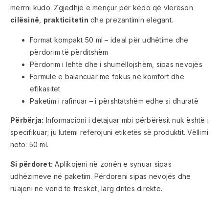
merrni kudo. Zgjedhje e mençur për këdo që vlerëson
cilësinë
,
prakticitetin
dhe prezantimin elegant.
Format kompakt 50 ml – ideal për udhëtime dhe
përdorim të përditshëm
Përdorim i lehtë dhe i shumëllojshëm, sipas nevojës
Formulë e balancuar me fokus në komfort dhe
efikasitet
Paketim i rafinuar – i përshtatshëm edhe si dhuratë
Përbërja:
Informacioni i detajuar mbi përbërësit nuk është i
specifikuar; ju lutemi referojuni etiketës së produktit. Vëllimi
neto: 50 ml.
Si përdoret:
Aplikojeni në zonën e synuar sipas
udhëzimeve në paketim. Përdoreni sipas nevojës dhe
ruajeni në vend të freskët, larg dritës direkte.