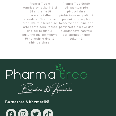
Pharma Tree e
Pharma Tree është
konsideron bukurinë si
përkushtuar për
një shprehje të
përdorimin e
harmonisë dhe
përbërësve natyralë në
shëndetit. Ne ofrojmë
produktet e saj. Ne
produkte të cilësisë së
besojmë në fuqinë dhe
lartë për të përmirësuar
përfitimet e bimëve dhe
dhe për të ruajtur
substancave natyrale
bukurinë tuaj në mënyra
për shëndetin dhe
të natyrshme dhe të
bukurinë.
shëndetshme.
Barnatore & Kozmetikë