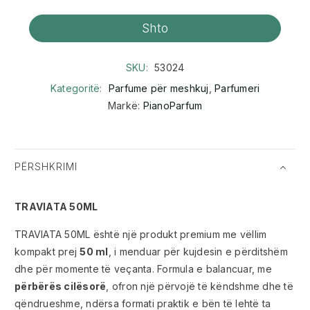
Shto
SKU:
53024
Kategoritë:
Parfume për meshkuj
,
Parfumeri
Markë:
PianoParfum
PËRSHKRIMI
TRAVIATA 50ML
TRAVIATA 50ML është një produkt premium me vëllim
kompakt prej
50 ml
, i menduar për kujdesin e përditshëm
dhe për momente të veçanta. Formula e balancuar, me
përbërës cilësorë
, ofron një përvojë të këndshme dhe të
qëndrueshme, ndërsa formati praktik e bën të lehtë ta