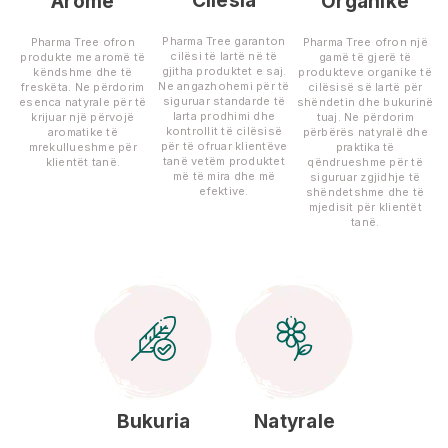
Cilësia
Aromë
Organike
Pharma Tree garanton
Pharma Tree ofron
Pharma Tree ofron një
cilësi të lartë në të
produkte me aromë të
gamë të gjerë të
gjitha produktet e saj.
këndshme dhe të
produkteve organike të
Ne angazhohemi për të
freskëta. Ne përdorim
cilësisë së lartë për
siguruar standarde të
esenca natyrale për të
shëndetin dhe bukurinë
larta prodhimi dhe
krijuar një përvojë
tuaj. Ne përdorim
kontrollit të cilësisë
aromatike të
përbërës natyralë dhe
për të ofruar klientëve
mrekullueshme për
praktika të
tanë vetëm produktet
klientët tanë.
qëndrueshme për të
më të mira dhe më
siguruar zgjidhje të
efektive.
shëndetshme dhe të
mjedisit për klientët
tanë.
Bukuria
Natyrale