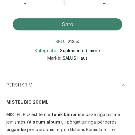
-
+
Shto
SKU:
21354
Kategoritë:
Suplemente bimore
Markë:
SALUS Haus
PËRSHKRIMI
MISTEL BIO 200ML
MISTEL BIO është një
tonik bimor
me bazë nga bima e
jemishtës (
Viscum album
), i përgatitur nga përbërës
organikë
për përdorim të përditshëm. Formula e tij e