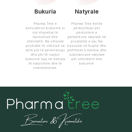
Bukuria
Natyrale
Pharma Tree e
Pharma Tree është
konsideron bukurinë si
përkushtuar për
një shprehje të
përdorimin e
harmonisë dhe
përbërësve natyralë në
shëndetit. Ne ofrojmë
produktet e saj. Ne
produkte të cilësisë së
besojmë në fuqinë dhe
lartë për të përmirësuar
përfitimet e bimëve dhe
dhe për të ruajtur
substancave natyrale
bukurinë tuaj në mënyra
për shëndetin dhe
të natyrshme dhe të
bukurinë.
shëndetshme.