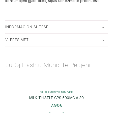
konsumojeni gjatë ditës, sipas udhëzimit të prodhuesit.
INFORMACION SHTESË
VLERËSIMET
Ju Gjithashtu Mund Të Pëlqeni...
SUPLEMENTE BIMORE
MILK THISTLE CPS 500MG A 30
7.90
€