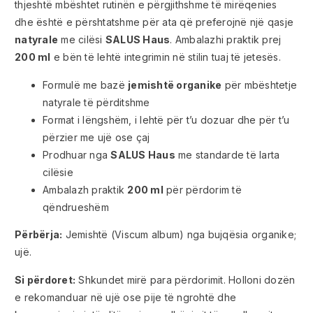
thjeshtë mbështet rutinën e përgjithshme të mirëqenies
dhe është e përshtatshme për ata që preferojnë një qasje
natyrale
me cilësi
SALUS Haus
. Ambalazhi praktik prej
200 ml
e bën të lehtë integrimin në stilin tuaj të jetesës.
Formulë me bazë
jemishtë organike
për mbështetje
natyrale të përditshme
Format i lëngshëm, i lehtë për t’u dozuar dhe për t’u
përzier me ujë ose çaj
Prodhuar nga
SALUS Haus
me standarde të larta
cilësie
Ambalazh praktik
200 ml
për përdorim të
qëndrueshëm
Përbërja:
Jemishtë (Viscum album) nga bujqësia organike;
ujë.
Si përdoret:
Shkundet mirë para përdorimit. Holloni dozën
e rekomanduar në ujë ose pije të ngrohtë dhe