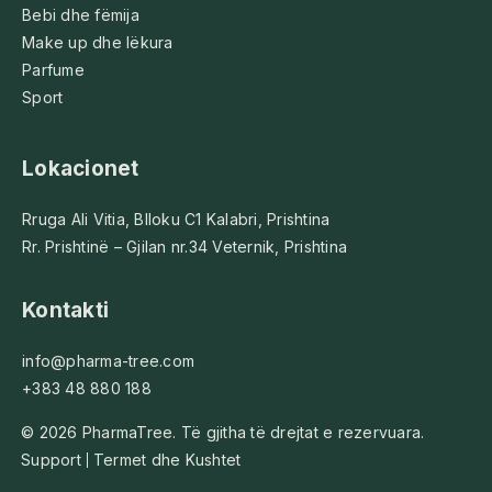
Bebi dhe fëmija
Make up dhe lëkura
Parfume
Sport
Lokacionet
Rruga Ali Vitia, Blloku C1 Kalabri, Prishtina
Rr. Prishtinë – Gjilan nr.34 Veternik, Prishtina
Kontakti
info@pharma-tree.com
+383 48 880 188
© 2026 PharmaTree. Të gjitha të drejtat e rezervuara.
Support
Termet dhe Kushtet