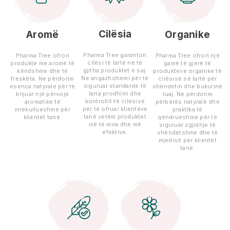
Cilësia
Aromë
Organike
Pharma Tree garanton
Pharma Tree ofron
Pharma Tree ofron një
cilësi të lartë në të
produkte me aromë të
gamë të gjerë të
gjitha produktet e saj.
këndshme dhe të
produkteve organike të
Ne angazhohemi për të
freskëta. Ne përdorim
cilësisë së lartë për
siguruar standarde të
esenca natyrale për të
shëndetin dhe bukurinë
larta prodhimi dhe
krijuar një përvojë
tuaj. Ne përdorim
kontrollit të cilësisë
aromatike të
përbërës natyralë dhe
për të ofruar klientëve
mrekullueshme për
praktika të
tanë vetëm produktet
klientët tanë.
qëndrueshme për të
më të mira dhe më
siguruar zgjidhje të
efektive.
shëndetshme dhe të
mjedisit për klientët
tanë.