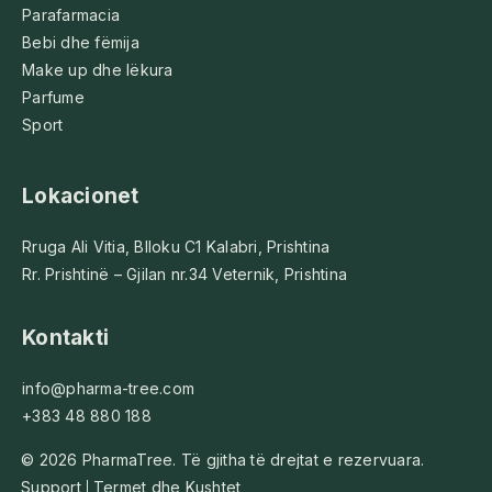
Parafarmacia
Bebi dhe fëmija
Make up dhe lëkura
Parfume
Sport
Lokacionet
Rruga Ali Vitia, Blloku C1 Kalabri, Prishtina
Rr. Prishtinë – Gjilan nr.34 Veternik, Prishtina
Kontakti
info@pharma-tree.com
+383 48 880 188
© 2026 PharmaTree. Të gjitha të drejtat e rezervuara.
Support
Termet dhe Kushtet