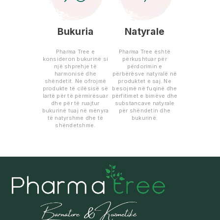
Bukuria
Natyrale
Pharma Tree e
Pharma Tree është
konsideron bukurinë si
përkushtuar për
një shprehje të
përdorimin e
harmonisë dhe
përbërësve natyralë në
shëndetit. Ne ofrojmë
produktet e saj. Ne
produkte të cilësisë së
besojmë në fuqinë dhe
lartë për të përmirësuar
përfitimet e bimëve dhe
dhe për të ruajtur
substancave natyrale
bukurinë tuaj në mënyra
për shëndetin dhe
të natyrshme dhe të
bukurinë.
shëndetshme.