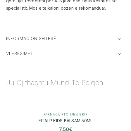
gotë ujë. Përdoreni për 4–8 javë ose sipas këshillës së
specialistit. Mos e tejkaloni dozën e rekomanduar.
INFORMACION SHTESË
VLERËSIMET
Ju Gjithashtu Mund Të Pëlqeni...
FARMACI
,
FTOHJE & GRIP
FITALP KIDS BALSAM 50ML
7.50
€