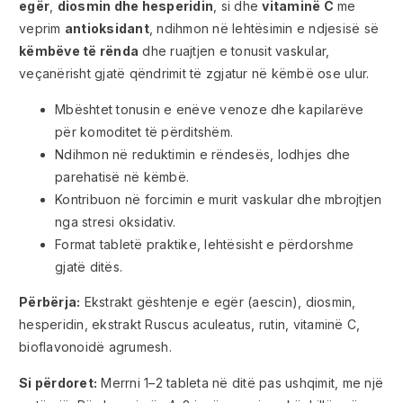
egër
,
diosmin dhe hesperidin
, si dhe
vitaminë C
me
veprim
antioksidant
, ndihmon në lehtësimin e ndjesisë së
këmbëve të rënda
dhe ruajtjen e tonusit vaskular,
veçanërisht gjatë qëndrimit të zgjatur në këmbë ose ulur.
Mbështet tonusin e enëve venoze dhe kapilarëve
për komoditet të përditshëm.
Ndihmon në reduktimin e rëndesës, lodhjes dhe
parehatisë në këmbë.
Kontribuon në forcimin e murit vaskular dhe mbrojtjen
nga stresi oksidativ.
Format tabletë praktike, lehtësisht e përdorshme
gjatë ditës.
Përbërja:
Ekstrakt gështenje e egër (aescin), diosmin,
hesperidin, ekstrakt Ruscus aculeatus, rutin, vitaminë C,
bioflavonoidë agrumesh.
Si përdoret:
Merrni 1–2 tableta në ditë pas ushqimit, me një