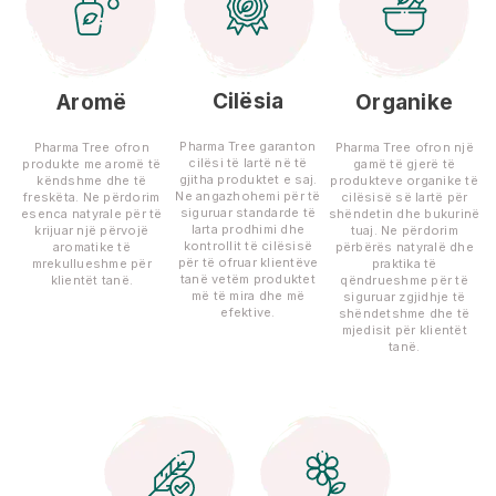
Cilësia
Aromë
Organike
Pharma Tree garanton
Pharma Tree ofron
Pharma Tree ofron një
cilësi të lartë në të
produkte me aromë të
gamë të gjerë të
gjitha produktet e saj.
këndshme dhe të
produkteve organike të
Ne angazhohemi për të
freskëta. Ne përdorim
cilësisë së lartë për
siguruar standarde të
esenca natyrale për të
shëndetin dhe bukurinë
larta prodhimi dhe
krijuar një përvojë
tuaj. Ne përdorim
kontrollit të cilësisë
aromatike të
përbërës natyralë dhe
për të ofruar klientëve
mrekullueshme për
praktika të
tanë vetëm produktet
klientët tanë.
qëndrueshme për të
më të mira dhe më
siguruar zgjidhje të
efektive.
shëndetshme dhe të
mjedisit për klientët
tanë.