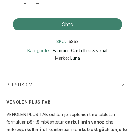
-
+
Shto
SKU:
5353
Kategoritë:
Farmaci
,
Qarkullimi & venat
Markë:
Luna
PËRSHKRIMI
VENOLEN PLUS TAB
VENOLEN PLUS TAB është një suplement në tableta i
formuluar për të mbështetur
qarkullimin venoz
dhe
mikroqarkullimin
. I kombinuar me
ekstrakt gështenje të