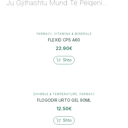
Ju Gjithashtu Mund Të Pëlqeni...
FARMACI
,
VITAMINA & MINERALE
FLEXID CPS A60
22.90
€
Shto
DHIMBJE & TEMPERATURË
,
FARMACI
FLOGODIR URTO GEL 90ML
12.50
€
Shto