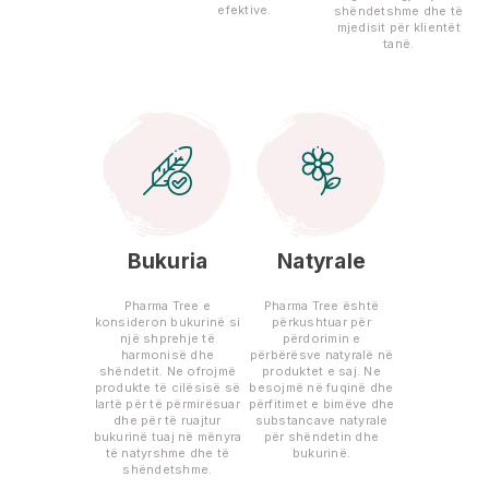
efektive.
shëndetshme dhe të
mjedisit për klientët
tanë.
Bukuria
Natyrale
Pharma Tree e
Pharma Tree është
konsideron bukurinë si
përkushtuar për
një shprehje të
përdorimin e
harmonisë dhe
përbërësve natyralë në
shëndetit. Ne ofrojmë
produktet e saj. Ne
produkte të cilësisë së
besojmë në fuqinë dhe
lartë për të përmirësuar
përfitimet e bimëve dhe
dhe për të ruajtur
substancave natyrale
bukurinë tuaj në mënyra
për shëndetin dhe
të natyrshme dhe të
bukurinë.
shëndetshme.