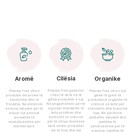
Cilësia
Aromë
Organike
Pharma Tree garanton
Pharma Tree ofron
Pharma Tree ofron një
cilësi të lartë në të
produkte me aromë të
gamë të gjerë të
gjitha produktet e saj.
këndshme dhe të
produkteve organike të
Ne angazhohemi për të
freskëta. Ne përdorim
cilësisë së lartë për
siguruar standarde të
esenca natyrale për të
shëndetin dhe bukurinë
larta prodhimi dhe
krijuar një përvojë
tuaj. Ne përdorim
kontrollit të cilësisë
aromatike të
përbërës natyralë dhe
për të ofruar klientëve
mrekullueshme për
praktika të
tanë vetëm produktet
klientët tanë.
qëndrueshme për të
më të mira dhe më
siguruar zgjidhje të