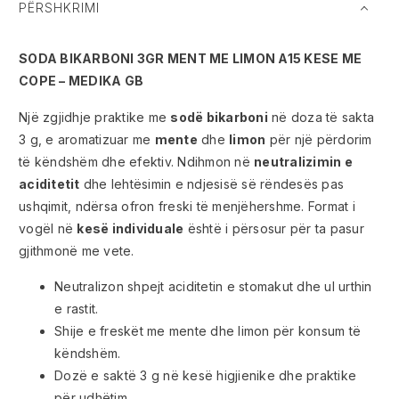
PËRSHKRIMI
SODA BIKARBONI 3GR MENT ME LIMON A15 KESE ME
COPE – MEDIKA GB
Një zgjidhje praktike me
sodë bikarboni
në doza të sakta
3 g, e aromatizuar me
mente
dhe
limon
për një përdorim
të këndshëm dhe efektiv. Ndihmon në
neutralizimin e
aciditetit
dhe lehtësimin e ndjesisë së rëndesës pas
ushqimit, ndërsa ofron freski të menjëhershme. Format i
vogël në
kesë individuale
është i përsosur për ta pasur
gjithmonë me vete.
Neutralizon shpejt aciditetin e stomakut dhe ul urthin
e rastit.
Shije e freskët me mente dhe limon për konsum të
këndshëm.
Dozë e saktë 3 g në kesë higjienike dhe praktike
për udhëtim.