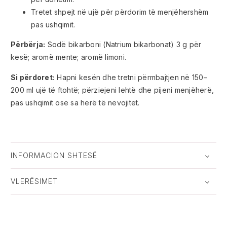
Tretet shpejt në ujë për përdorim të menjëhershëm
pas ushqimit.
Përbërja:
Sodë bikarboni (Natrium bikarbonat) 3 g për
kesë; aromë mente; aromë limoni.
Si përdoret:
Hapni kesën dhe tretni përmbajtjen në 150–
200 ml ujë të ftohtë; përziejeni lehtë dhe pijeni menjëherë,
pas ushqimit ose sa herë të nevojitet.
INFORMACION SHTESË
VLERËSIMET