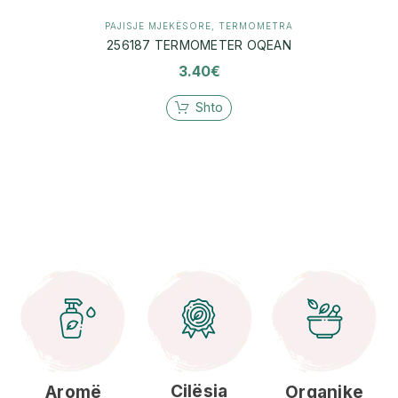
PAJISJE MJEKËSORE
,
TERMOMETRA
256187 TERMOMETER OQEAN
3.40
€
Shto
Cilësia
Aromë
Organike