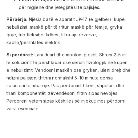
për higjienë dhe jetëgjatësi të pajisjes.
Përbërja:
Njësia bazë e aparatit JK-17 (e gjelbër), kupë
nebulizimi, maskë për të rritur, maskë për fëmijë, gryka
goje, tub fleksibël lidhës, filtra ajri rezervë,
kabllo/përshtatës elektrik.
Si përdoret:
Lani duart dhe montoni pjesët. Shtoni 2–5 ml
të solucionit të përshkruar ose serum fiziologjik në kupën
e nebulizimit. Vendosni maskën ose grykën, uleni drejt dhe
ndizni pajisjen; thithni normalisht 5–10 minuta derisa
solucioni të mbarojë. Pas përdorimit fikeni, shpëlani dhe
thani komponentët; zëvendësoni filtrin sipas nevojës.
Përdoreni vetëm sipas këshillës së mjekut; mos përdorni
vajra esencialë.