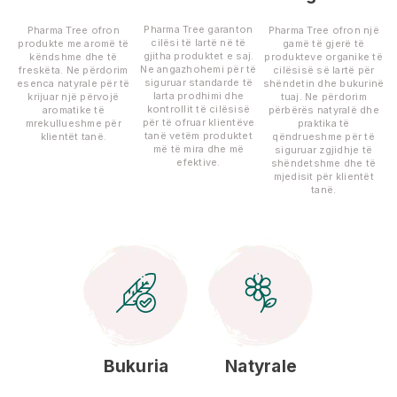
Pharma Tree garanton
Pharma Tree ofron
Pharma Tree ofron një
cilësi të lartë në të
produkte me aromë të
gamë të gjerë të
gjitha produktet e saj.
këndshme dhe të
produkteve organike të
Ne angazhohemi për të
freskëta. Ne përdorim
cilësisë së lartë për
siguruar standarde të
esenca natyrale për të
shëndetin dhe bukurinë
larta prodhimi dhe
krijuar një përvojë
tuaj. Ne përdorim
kontrollit të cilësisë
aromatike të
përbërës natyralë dhe
për të ofruar klientëve
mrekullueshme për
praktika të
tanë vetëm produktet
klientët tanë.
qëndrueshme për të
më të mira dhe më
siguruar zgjidhje të
efektive.
shëndetshme dhe të
mjedisit për klientët
tanë.
Bukuria
Natyrale