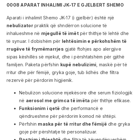
0008 APARAT INHALIMI JK-17 E GJELBERT SHEMO
Aparati i inhalimit Shemo JK-17 (i gjelbër) është një
nebulizator
praktik që shndërron solucione të
inhalueshme në
mjegullë të imët
për thithje të lehtë dhe
të synuar. I dobishëm për
lehtësimin e përkohshëm të
rrugëve të frymëmarrjes
gjatë ftohjes apo alergjive
sipas këshillës së mjekut, dhe i përshtatshëm për gjithë
familjen. Paketa përfshin
kupë nebulizimi
, maskë për të
rritur dhe për fëmijë, gryka goje, tub lidhës dhe filtra
rezervë për përdorim higjienik.
Nebulizon solucione mjekësore dhe serum fiziologjik
në
aerosol me grimca të imëta
për thithje efikase.
Funksionim i qetë
dhe performancë e
qëndrueshme për përdorim komod në shtëpi.
Përfshin
maska për të rritur dhe fëmijë
dhe gryka
goje për përshtatje të personalizuar.
Pastrim i thjeshtë
dhe filtra të zëvendësueshëm