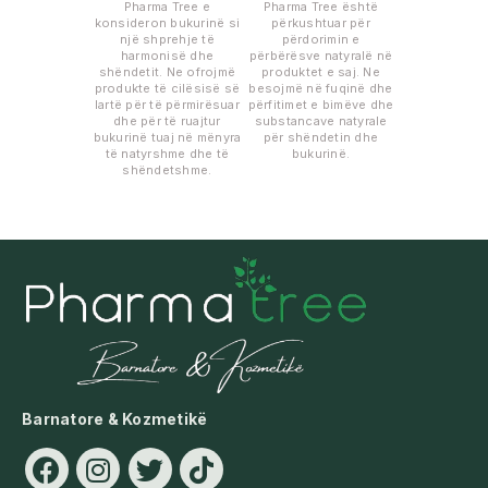
Pharma Tree e
Pharma Tree është
konsideron bukurinë si
përkushtuar për
një shprehje të
përdorimin e
harmonisë dhe
përbërësve natyralë në
shëndetit. Ne ofrojmë
produktet e saj. Ne
produkte të cilësisë së
besojmë në fuqinë dhe
lartë për të përmirësuar
përfitimet e bimëve dhe
dhe për të ruajtur
substancave natyrale
bukurinë tuaj në mënyra
për shëndetin dhe
të natyrshme dhe të
bukurinë.
shëndetshme.
Barnatore & Kozmetikë