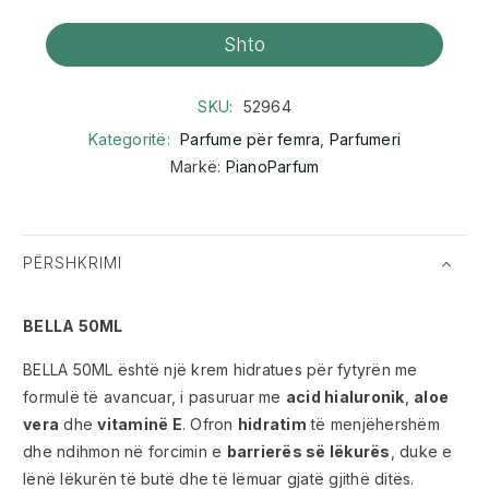
Shto
SKU:
52964
Kategoritë:
Parfume për femra
,
Parfumeri
Markë:
PianoParfum
PËRSHKRIMI
BELLA 50ML
BELLA 50ML është një krem hidratues për fytyrën me
formulë të avancuar, i pasuruar me
acid hialuronik
,
aloe
vera
dhe
vitaminë E
. Ofron
hidratim
të menjëhershëm
dhe ndihmon në forcimin e
barrierës së lëkurës
, duke e
lënë lëkurën të butë dhe të lëmuar gjatë gjithë ditës.