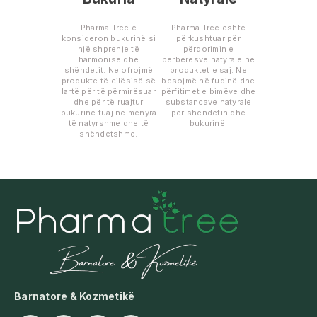
Pharma Tree e
Pharma Tree është
konsideron bukurinë si
përkushtuar për
një shprehje të
përdorimin e
harmonisë dhe
përbërësve natyralë në
shëndetit. Ne ofrojmë
produktet e saj. Ne
produkte të cilësisë së
besojmë në fuqinë dhe
lartë për të përmirësuar
përfitimet e bimëve dhe
dhe për të ruajtur
substancave natyrale
bukurinë tuaj në mënyra
për shëndetin dhe
të natyrshme dhe të
bukurinë.
shëndetshme.
Barnatore & Kozmetikë