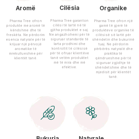
Cilësia
Aromë
Organike
Pharma Tree garanton
Pharma Tree ofron
Pharma Tree ofron një
cilësi të lartë në të
produkte me aromë të
gamë të gjerë të
gjitha produktet e saj.
këndshme dhe të
produkteve organike të
Ne angazhohemi për të
freskëta. Ne përdorim
cilësisë së lartë për
siguruar standarde të
esenca natyrale për të
shëndetin dhe bukurinë
larta prodhimi dhe
krijuar një përvojë
tuaj. Ne përdorim
kontrollit të cilësisë
aromatike të
përbërës natyralë dhe
për të ofruar klientëve
mrekullueshme për
praktika të
tanë vetëm produktet
klientët tanë.
qëndrueshme për të
më të mira dhe më
siguruar zgjidhje të
efektive.
shëndetshme dhe të
mjedisit për klientët
tanë.
Bukuria
Natyrale