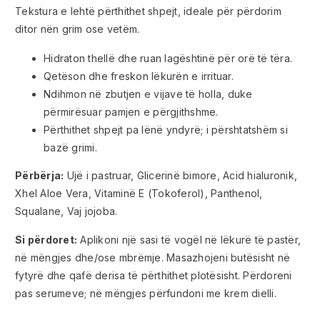
Tekstura e lehtë përthithet shpejt, ideale për përdorim
ditor nën grim ose vetëm.
Hidraton thellë dhe ruan lagështinë për orë të tëra.
Qetëson dhe freskon lëkurën e irrituar.
Ndihmon në zbutjen e vijave të holla, duke
përmirësuar pamjen e përgjithshme.
Përthithet shpejt pa lënë yndyrë; i përshtatshëm si
bazë grimi.
Përbërja:
Ujë i pastruar, Glicerinë bimore, Acid hialuronik,
Xhel Aloe Vera, Vitaminë E (Tokoferol), Panthenol,
Squalane, Vaj jojoba.
Si përdoret:
Aplikoni një sasi të vogël në lëkurë të pastër,
në mëngjes dhe/ose mbrëmje. Masazhojeni butësisht në
fytyrë dhe qafë derisa të përthithet plotësisht. Përdoreni
pas serumeve; në mëngjes përfundoni me krem dielli.