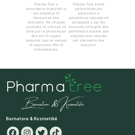
Pharma Tree e
Pharma Tree është
konsideron bukurinë si
përkushtuar për
një shprehje të
përdorimin e
harmonisë dhe
përbërësve natyralë në
shëndetit. Ne ofrojmë
produktet e saj. Ne
produkte të cilësisë së
besojmë në fuqinë dhe
lartë për të përmirësuar
përfitimet e bimëve dhe
dhe për të ruajtur
substancave natyrale
bukurinë tuaj në mënyra
për shëndetin dhe
të natyrshme dhe të
bukurinë.
shëndetshme.
Barnatore & Kozmetikë