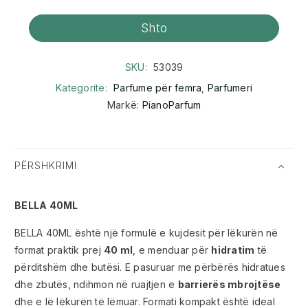
Shto
SKU:
53039
Kategoritë:
Parfume për femra
,
Parfumeri
Markë:
PianoParfum
PËRSHKRIMI
BELLA 40ML
BELLA 40ML është një formulë e kujdesit për lëkurën në
format praktik prej
40 ml
, e menduar për
hidratim
të
përditshëm dhe butësi. E pasuruar me përbërës hidratues
dhe zbutës, ndihmon në ruajtjen e
barrierës mbrojtëse
dhe e lë lëkurën të lëmuar. Formati kompakt është ideal