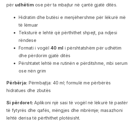
për
udhëtim
ose për ta mbajtur në çantë gjatë ditës.
Hidratim dhe butësi e menjëhershme për lëkurë më
të lëmuar
Teksturë e lehtë që përthithet shpejt, pa ndjesi
rëndese
Formati i vogël
40 ml
i përshtatshëm për udhëtim
dhe përdorim gjatë ditës
Përshtatet lehtë me rutinën e përditshme, mbi serum
ose nën grim
Përbërja:
Përmbajtja: 40 ml; formulë me përbërës
hidratues dhe zbutës
Si përdoret:
Aplikoni një sasi të vogël në lëkurë të pastër
të fytyrës dhe qafës, mëngjes dhe mbrëmje; masazhoni
lehtë derisa të përthithet plotësisht.