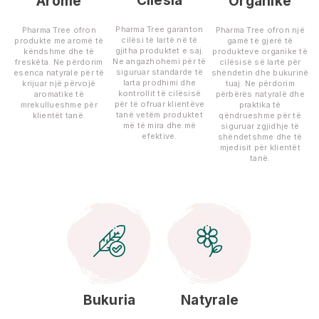
Cilësia
Aromë
Organike
Pharma Tree garanton
Pharma Tree ofron
Pharma Tree ofron një
cilësi të lartë në të
produkte me aromë të
gamë të gjerë të
gjitha produktet e saj.
këndshme dhe të
produkteve organike të
Ne angazhohemi për të
freskëta. Ne përdorim
cilësisë së lartë për
siguruar standarde të
esenca natyrale për të
shëndetin dhe bukurinë
larta prodhimi dhe
krijuar një përvojë
tuaj. Ne përdorim
kontrollit të cilësisë
aromatike të
përbërës natyralë dhe
për të ofruar klientëve
mrekullueshme për
praktika të
tanë vetëm produktet
klientët tanë.
qëndrueshme për të
më të mira dhe më
siguruar zgjidhje të
efektive.
shëndetshme dhe të
mjedisit për klientët
tanë.
Bukuria
Natyrale