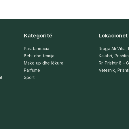
Kategoritë
Lokacionet
Parafarmacia
Rruga Ali Vitia,
Bebi dhe fëmija
Kalabri, Prishti
Make up dhe lëkura
Rr. Prishtinë – G
Parfume
Veternik, Prisht
et
Sport