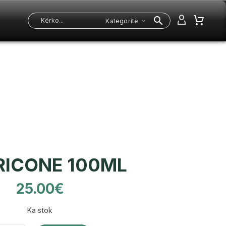
Kategoritë
ICONE 100ML
25.00
€
Ka stok