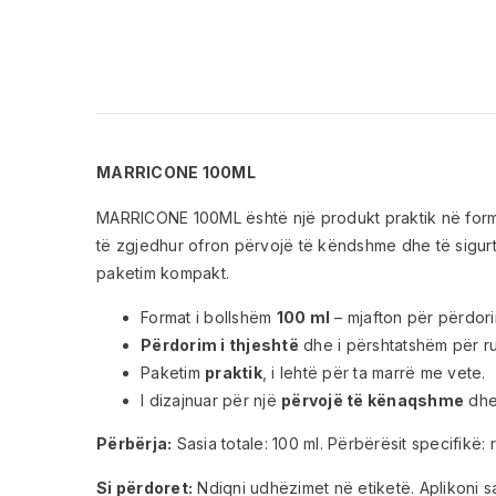
MARRICONE 100ML
MARRICONE 100ML është një produkt praktik në for
të zgjedhur ofron përvojë të këndshme dhe të sigu
paketim kompakt.
Format i bollshëm
100 ml
– mjafton për përdori
Përdorim i thjeshtë
dhe i përshtatshëm për ru
Paketim
praktik
, i lehtë për ta marrë me vete.
I dizajnuar për një
përvojë të kënaqshme
dhe
Përbërja:
Sasia totale: 100 ml. Përbërësit specifikë: r
Si përdoret:
Ndiqni udhëzimet në etiketë. Aplikoni 