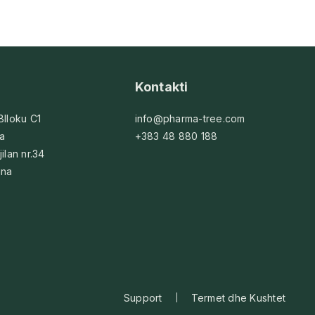
Kontakti
 Blloku C1
info@pharma-tree.com
na
+383 48 880 188
jilan nr.34
ina
Support
Termet dhe Kushtet