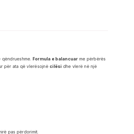
 të qëndrueshme.
Formula e balancuar
me përbërës
r për ata që vlerësojnë
cilësi
dhe vlerë në një
irë pas përdorimit.