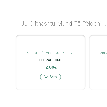
Ju Gjithashtu Mund Të Pëlqeni...
PARFUME PËR MESHKUJ
,
PARFUMERI
PARF
FLORAL 50ML
12.00
€
Shto