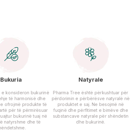
Bukuria
Natyrale
 e konsideron bukurinë
Pharma Tree është përkushtuar për
rehje të harmonisë dhe
përdorimin e përbërësve natyralë në
Ne ofrojmë produkte të
produktet e saj. Ne besojmë në
lartë për të përmirësuar
fuqinë dhe përfitimet e bimëve dhe
uajtur bukurinë tuaj në
substancave natyrale për shëndetin
ë natyrshme dhe të
dhe bukurinë.
hëndetshme.