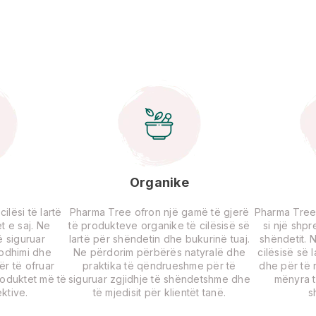
Organike
lësi të lartë
Pharma Tree ofron një gamë të gjerë
Pharma Tree
t e saj. Ne
të produkteve organike të cilësisë së
si një shp
 siguruar
lartë për shëndetin dhe bukurinë tuaj.
shëndetit. 
rodhimi dhe
Ne përdorim përbërës natyralë dhe
cilësisë së 
për të ofruar
praktika të qëndrueshme për të
dhe për të r
roduktet më të
siguruar zgjidhje të shëndetshme dhe
mënyra t
ktive.
të mjedisit për klientët tanë.
s