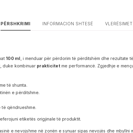
PËRSHKRIMI
INFORMACION SHTESË
VLERËSIMET
mat
100 ml
, i menduar për përdorim të përditshëm dhe rezultate
rt, duke kombinuar
prakticitet
me performancë. Zgjedhje e mençu
me të shumta.
tinën e përditshme.
 të qëndrueshme.
eferojuni etiketës origjinale të produktit.
sasinë e nevojshme në zonën e synuar sipas nevojës dhe mbyllni m