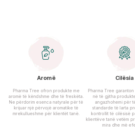
Aromë
Cilësia
Pharma Tree ofron produkte me
Pharma Tree garanton ci
aromë të këndshme dhe të freskëta.
në të gjitha produkte
Ne përdorim esenca natyrale për të
angazhohemi për të
krijuar një përvojë aromatike të
standarde të larta p
mrekullueshme për klientët tanë.
kontrollit të cilësisë 
klientëve tanë vetëm p
mira dhe më efe