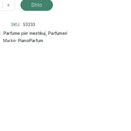
+
Shto
SKU:
53233
:
Parfume për meshkuj
,
Parfumeri
Markë:
PianoParfum