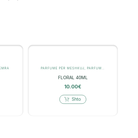
FEMRA
PARFUME PËR MESHKUJ
,
PARFUMERI
FLORAL 40ML
10.00
€
Shto