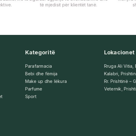
ktive.
të mjedisit për klientët tanë.
s
Kategoritë
Lokacionet
Parafarmacia
Rruga Ali Vitia,
Bebi dhe fëmija
Kalabri, Prishti
Make up dhe lëkura
Rr. Prishtinë – G
Parfume
Veternik, Prisht
et
Sport