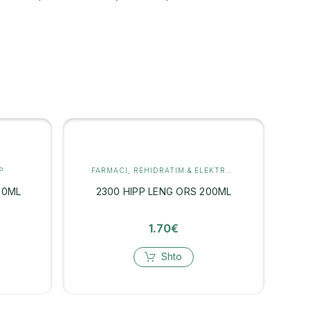
P
FARMACI
,
REHIDRATIM & ELEKTROLITE
30ML
2300 HIPP LENG ORS 200ML
1.70
€
Shto