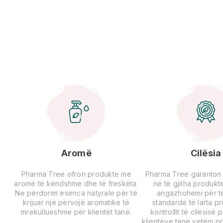
Aromë
Cilësia
Pharma Tree ofron produkte me
Pharma Tree garanton ci
aromë të këndshme dhe të freskëta.
në të gjitha produkte
Ne përdorim esenca natyrale për të
angazhohemi për të
krijuar një përvojë aromatike të
standarde të larta p
mrekullueshme për klientët tanë.
kontrollit të cilësisë 
klientëve tanë vetëm p