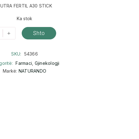
UTRA FERTIL A30 STICK
Ka stok
+
Shto
SKU:
54366
goritë:
Farmaci
,
Gjinekologji
Markë:
NATURANDO