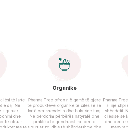
Organike
lësi të lartë
Pharma Tree ofron një gamë të gjerë
Pharma Tree
t e saj. Ne
të produkteve organike të cilësisë së
si një shp
 siguruar
lartë për shëndetin dhe bukurinë tuaj.
shëndetit. 
rodhimi dhe
Ne përdorim përbërës natyralë dhe
cilësisë së 
për të ofruar
praktika të qëndrueshme për të
dhe për të r
roduktet më të
siguruar zgjidhje të shëndetshme dhe
mënyra t