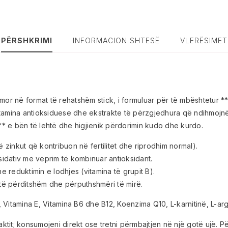
PËRSHKRIMI
INFORMACION SHTESË
VLERËSIMET
në format të rehatshëm stick, i formuluar për të mbështetur **fer
vitamina antioksiduese dhe ekstrakte të përzgjedhura që ndihmojnë
* e bën të lehtë dhe higjienik përdorimin kudo dhe kurdo.
lë zinkut që kontribuon në fertilitet dhe riprodhim normal).
idativ me veprim të kombinuar antioksidant.
 reduktimin e lodhjes (vitamina të grupit B).
të përditshëm dhe përputhshmëri të mirë.
C, Vitamina E, Vitamina B6 dhe B12, Koenzima Q10, L-karnitinë, L-arg
aktit; konsumojeni direkt ose tretni përmbajtjen në një gotë ujë. P