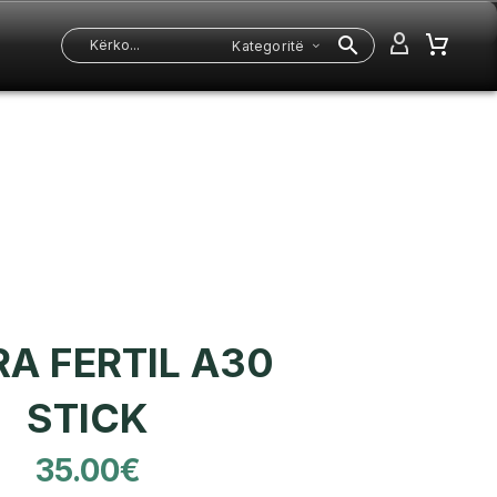
Kategoritë
A FERTIL A30
STICK
35.00
€