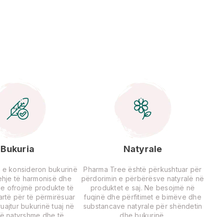
Bukuria
Natyrale
 e konsideron bukurinë
Pharma Tree është përkushtuar për
rehje të harmonisë dhe
përdorimin e përbërësve natyralë në
Ne ofrojmë produkte të
produktet e saj. Ne besojmë në
lartë për të përmirësuar
fuqinë dhe përfitimet e bimëve dhe
uajtur bukurinë tuaj në
substancave natyrale për shëndetin
ë natyrshme dhe të
dhe bukurinë.