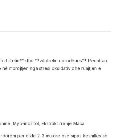
tilitetin** dhe **vitalitetin riprodhues**. Përmban
 në mbrojtjen nga stresi oksidativ dhe ruajtjen e
ininë, Myo-inositol, Ekstrakt rrënjë Maca.
ërdoreni për cikle 2–3 mujore ose sipas këshillës së