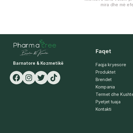
mira dhe më efe
Faqet
Barnatore & Kozmetikë
Faqja kryesore
Produktet
Brendet
Kompania
Termet dhe Kusht
Pyetjet tuaja
Kontakti