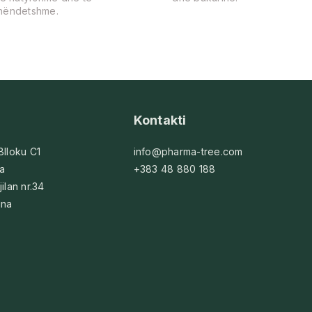
hëndetshme.
Kontakti
 Blloku C1
info@pharma-tree.com
na
+383 48 880 188
jilan nr.34
ina