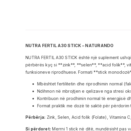
NUTRA FERTIL A30 STICK – NATURANDO
NUTRA FERTIL A30 STICK është një suplement ushqimor 
përbërës kyç si **zink**, **selen**, **acid folik**, 
funksioneve riprodhuese. Formati **stick monodozë*
Mbështet fertilitetin dhe riprodhimin normal (fa
Ndihmon në mbrojtjen e qelizave nga stresi oks
Kontribuon në prodhimin normal të energjisë dhe
Format praktik me dozë të saktë për përdorim 
Përbërja:
Zink, Selen, Acid folik (Folate), Vitamina 
Si përdoret:
Merrni 1 stick në ditë, mundësisht pas v