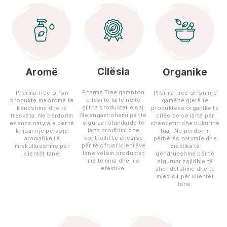
Cilësia
Aromë
Organike
Pharma Tree garanton
Pharma Tree ofron
Pharma Tree ofron një
cilësi të lartë në të
produkte me aromë të
gamë të gjerë të
gjitha produktet e saj.
këndshme dhe të
produkteve organike të
Ne angazhohemi për të
freskëta. Ne përdorim
cilësisë së lartë për
siguruar standarde të
esenca natyrale për të
shëndetin dhe bukurinë
larta prodhimi dhe
krijuar një përvojë
tuaj. Ne përdorim
kontrollit të cilësisë
aromatike të
përbërës natyralë dhe
për të ofruar klientëve
mrekullueshme për
praktika të
tanë vetëm produktet
klientët tanë.
qëndrueshme për të
më të mira dhe më
siguruar zgjidhje të
efektive.
shëndetshme dhe të
mjedisit për klientët
tanë.