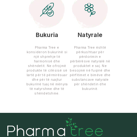
Bukuria
Natyrale
Pharma Tree e
Pharma Tree është
konsideron bukurinë si
përkushtuar për
një shprehje të
përdorimin e
harmonisë dhe
përbërësve natyralë në
shëndetit. Ne ofrojmë
produktet e saj. Ne
produkte të cilësisë së
besojmë në fuqinë dhe
lartë për të përmirësuar
përfitimet e bimëve dhe
dhe për të ruajtur
substancave natyrale
bukurinë tuaj në mënyra
për shëndetin dhe
të natyrshme dhe të
bukurinë.
shëndetshme.