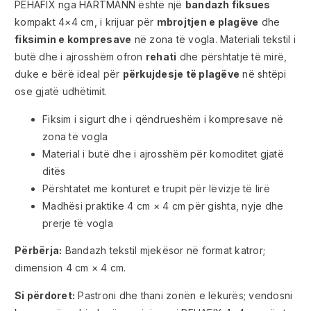
PEHAFIX nga HARTMANN është një
bandazh fiksues
kompakt 4×4 cm, i krijuar për
mbrojtjen e plagëve
dhe
fiksimin e kompresave
në zona të vogla. Materiali tekstil i
butë dhe i ajrosshëm ofron
rehati
dhe përshtatje të mirë,
duke e bërë ideal për
përkujdesje të plagëve
në shtëpi
ose gjatë udhëtimit.
Fiksim i sigurt dhe i qëndrueshëm i kompresave në
zona të vogla
Material i butë dhe i ajrosshëm për komoditet gjatë
ditës
Përshtatet me konturet e trupit për lëvizje të lirë
Madhësi praktike 4 cm × 4 cm për gishta, nyje dhe
prerje të vogla
Përbërja:
Bandazh tekstil mjekësor në format katror;
dimension 4 cm × 4 cm.
Si përdoret:
Pastroni dhe thani zonën e lëkurës; vendosni